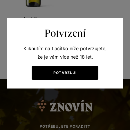
Irsai Oliver
Přívlastková vína z VS
Potvrzení
Lechovice
pozdní sběr 2024
Šarže 2409
190
Kč
Kliknutím na tlačítko níže potvrzujete,
že je vám více než 18 let.
POTVRZUJI
POTŘEBUJETE PORADIT?