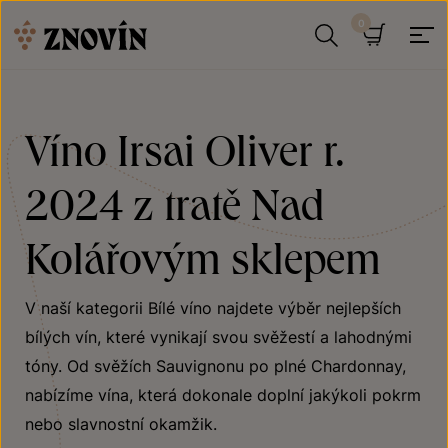
Přeskočit na obsah
Hledat
Košík
Víno Irsai Oliver r.
2024 z tratě Nad
Kolářovým sklepem
V naší kategorii Bílé víno najdete výběr nejlepších
bílých vín, které vynikají svou svěžestí a lahodnými
tóny. Od svěžích Sauvignonu po plné Chardonnay,
nabízíme vína, která dokonale doplní jakýkoli pokrm
nebo slavnostní okamžik.