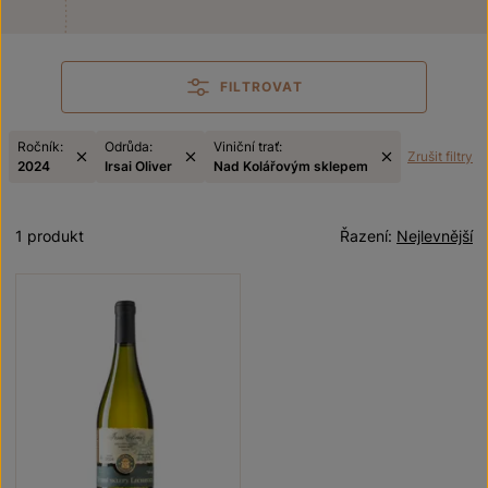
FILTROVAT
Ročník:
Odrůda:
Viniční trať:
Zrušit filtry
2024
Irsai Oliver
Nad Kolářovým sklepem
1 produkt
Řazení:
Nejlevnější