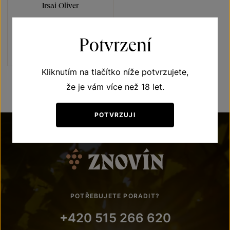
Irsai Oliver
Přívlastková vína z VS
Lechovice
pozdní sběr 2024
Potvrzení
Šarže 2409
190
Kč
Kliknutím na tlačítko níže potvrzujete,
že je vám více než 18 let.
POTVRZUJI
POTŘEBUJETE PORADIT?
+420 515 266 620