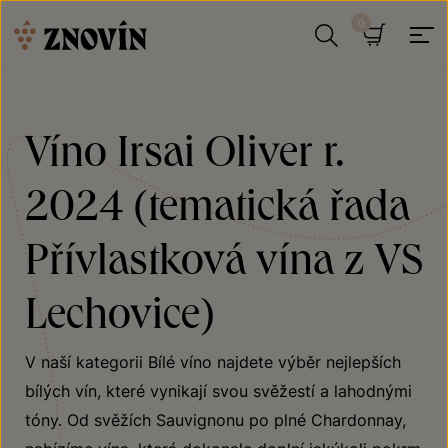
Přeskočit na obsah
Hledat
Košík
Víno Irsai Oliver r.
2024 (tematická řada
Přívlastková vína z VS
Lechovice)
V naší kategorii Bílé víno najdete výběr nejlepších
bílých vín, které vynikají svou svěžestí a lahodnými
tóny. Od svěžích Sauvignonu po plné Chardonnay,