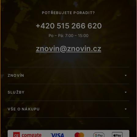
POTŘEBUJETE PORADIT?
+420 515 266 620
Po – Pá: 7:00 – 15:00
znovin@znovin.cz
ZNOVÍN
SLUŽBY
VŠE O NÁKUPU