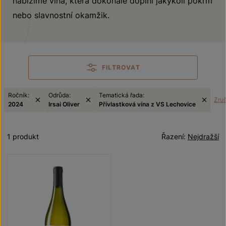
nabízíme vína, která dokonale doplní jakýkoli pokrm
nebo slavnostní okamžik.
FILTROVAT
Ročník:
Odrůda:
Tematická řada:
Zruši
2024
Irsai Oliver
Přívlastková vína z VS Lechovice
1 produkt
Řazení:
Nejdražší