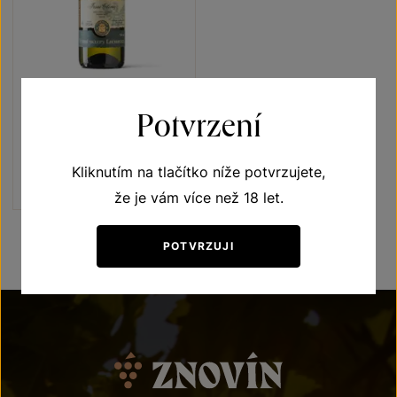
Irsai Oliver
Potvrzení
Přívlastková vína z VS
Lechovice
pozdní sběr 2024
Kliknutím na tlačítko níže potvrzujete,
Šarže 2409
190
Kč
že je vám více než 18 let.
POTVRZUJI