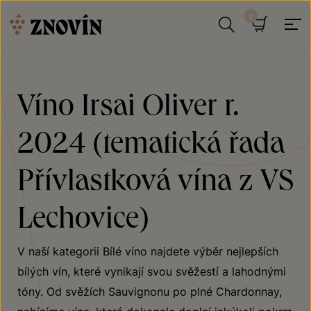
Přeskočit na obsah
Hledat
Košík
Víno Irsai Oliver r.
2024 (tematická řada
Přívlastková vína z VS
Lechovice)
V naší kategorii Bílé víno najdete výběr nejlepších
bílých vín, které vynikají svou svěžestí a lahodnými
tóny. Od svěžích Sauvignonu po plné Chardonnay,