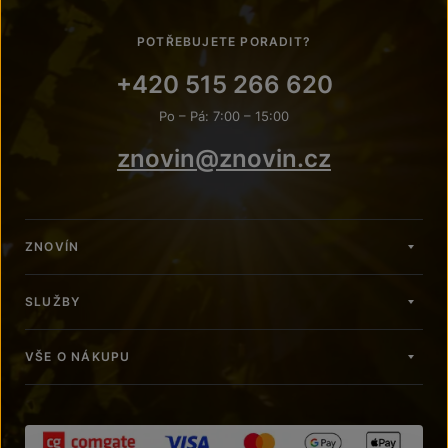
POTŘEBUJETE PORADIT?
+420 515 266 620
Po – Pá: 7:00 – 15:00
znovin@znovin.cz
ZNOVÍN
SLUŽBY
VŠE O NÁKUPU