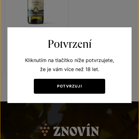
Irsai Oliver
Potvrzení
Přívlastková vína z VS
Lechovice
pozdní sběr 2024
Kliknutím na tlačítko níže potvrzujete,
Šarže 2409
190
Kč
že je vám více než 18 let.
POTVRZUJI