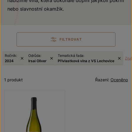
nabízíme vína, která dokonale doplní jakýkoli pokrm
nebo slavnostní okamžik.
FILTROVAT
Ročník:
Odrůda:
Tematická řada:
Zruši
2024
Irsai Oliver
Přívlastková vína z VS Lechovice
1 produkt
Řazení:
Oceněno