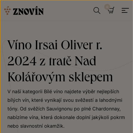
Přeskočit na obsah
Hledat
Košík
Víno Irsai Oliver r.
2024 z tratě Nad
Kolářovým sklepem
V naší kategorii Bílé víno najdete výběr nejlepších
bílých vín, které vynikají svou svěžestí a lahodnými
tóny. Od svěžích Sauvignonu po plné Chardonnay,
nabízíme vína, která dokonale doplní jakýkoli pokrm
nebo slavnostní okamžik.