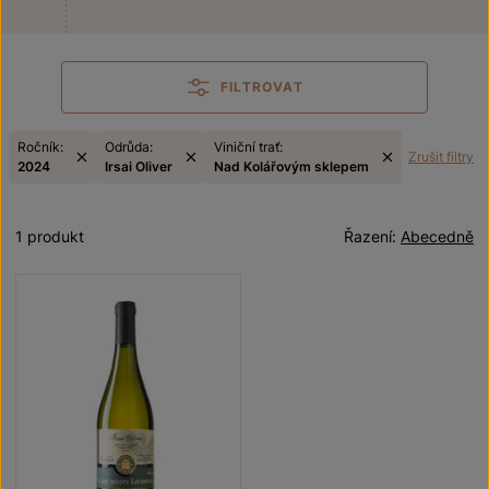
FILTROVAT
Ročník:
Odrůda:
Viniční trať:
Zrušit filtry
2024
Irsai Oliver
Nad Kolářovým sklepem
1 produkt
Řazení:
Abecedně