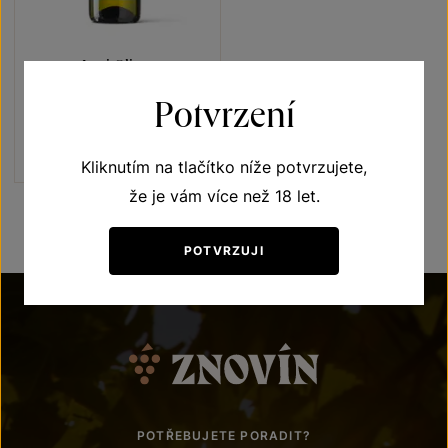
Irsai Oliver
Přívlastková vína z VS
Potvrzení
Lechovice
pozdní sběr 2024
Šarže 2409
190
Kč
Kliknutím na tlačítko níže potvrzujete,
že je vám více než 18 let.
POTVRZUJI
POTŘEBUJETE PORADIT?