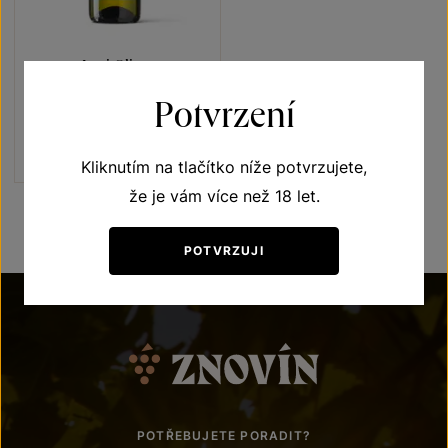
Irsai Oliver
Přívlastková vína z VS
Potvrzení
Lechovice
pozdní sběr 2024
Šarže 2409
190
Kč
Kliknutím na tlačítko níže potvrzujete,
že je vám více než 18 let.
POTVRZUJI
POTŘEBUJETE PORADIT?