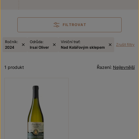
FILTROVAT
Ročník:
Odrůda:
Viniční trať:
Zrušit filtry
2024
Irsai Oliver
Nad Kolářovým sklepem
1 produkt
Řazení:
Nejlevnější