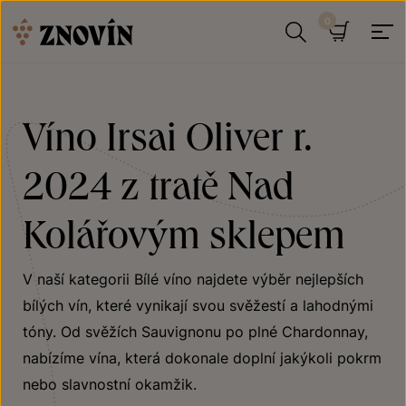
Přeskočit na obsah
Hledat
Košík
Víno Irsai Oliver r.
2024 z tratě Nad
Kolářovým sklepem
V naší kategorii Bílé víno najdete výběr nejlepších
bílých vín, které vynikají svou svěžestí a lahodnými
tóny. Od svěžích Sauvignonu po plné Chardonnay,
nabízíme vína, která dokonale doplní jakýkoli pokrm
nebo slavnostní okamžik.