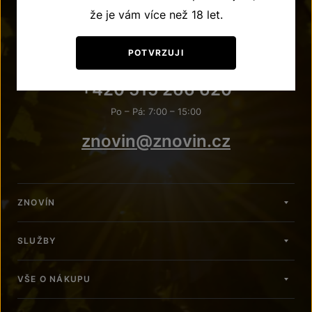
že je vám více než 18 let.
POTVRZUJI
POTŘEBUJETE PORADIT?
+420 515 266 620
Po – Pá: 7:00 – 15:00
znovin@znovin.cz
ZNOVÍN
SLUŽBY
VŠE O NÁKUPU