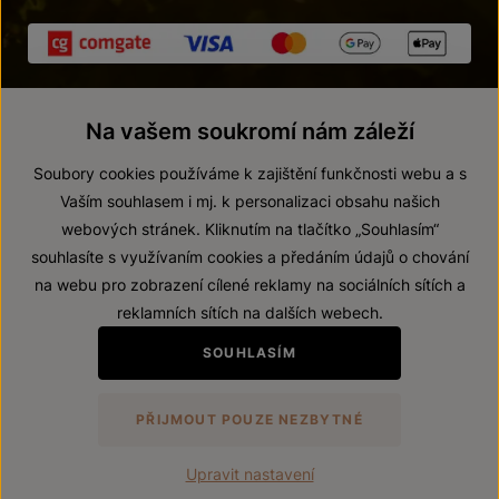
Na vašem soukromí nám záleží
Soubory cookies používáme k zajištění funkčnosti webu a s
Vaším souhlasem i mj. k personalizaci obsahu našich
webových stránek. Kliknutím na tlačítko „Souhlasím“
© 2026 ZNOVÍN ZNOJMO, a. s.
souhlasíte s využívaním cookies a předáním údajů o chování
Vnitřní oznamovací systém (whistleblowing)
na webu pro zobrazení cílené reklamy na sociálních sítích a
Prohlášení o přístupnosti
reklamních sítích na dalších webech.
Upravit nastavení
SOUHLASÍM
Zákaz prodeje alkoholických nápojů osobám mladším 18 let.
PŘIJMOUT POUZE NEZBYTNÉ
Vytvořil
webProgress
Upravit nastavení