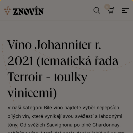
Přeskočit na obsah
Hledat
Košík
Víno Johanniter r.
2021 (tematická řada
Terroir - toulky
vinicemi)
V naší kategorii Bílé víno najdete výběr nejlepších
bílých vín, které vynikají svou svěžestí a lahodnými
tóny. Od svěžích Sauvignonu po plné Chardonnay,