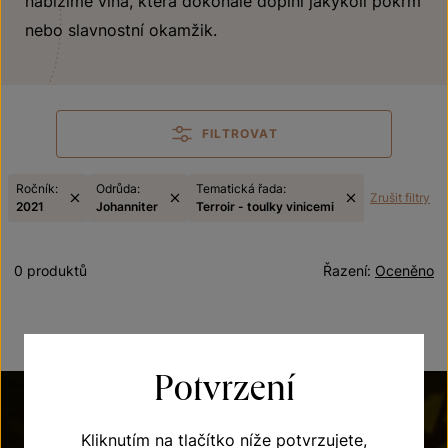
nabízíme vína, která dokonale doplní jakýkoli pokrm
nebo slavnostní okamžik.
FILTROVAT
Ročník:
Odrůda:
Tematická řada:
Zrušit filtry
2021
Johanniter
Terroir - toulky vinicemi
0 produktů
Řazení:
Oceněno
Potvrzení
Kliknutím na tlačítko níže potvrzujete,