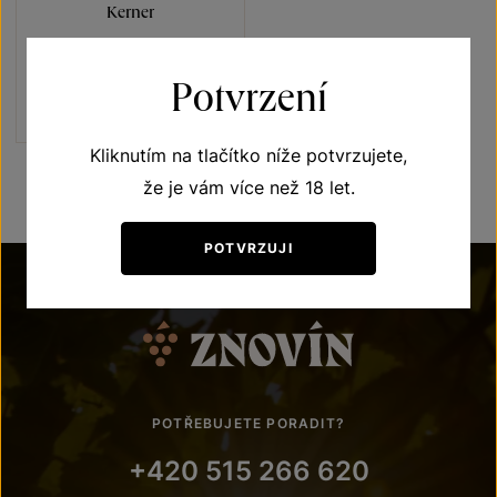
Kerner
Vína s příběhem Rosnička zelená
pozdní sběr 2024
Potvrzení
Šarže 4347
180
Kč
Kliknutím na tlačítko níže potvrzujete,
že je vám více než 18 let.
POTVRZUJI
POTŘEBUJETE PORADIT?
+420 515 266 620