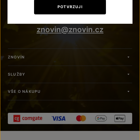
+420 515 266 620
POTVRZUJI
Po – Pá: 7:00 – 15:00
znovin@znovin.cz
ZNOVÍN
SLUŽBY
VŠE O NÁKUPU