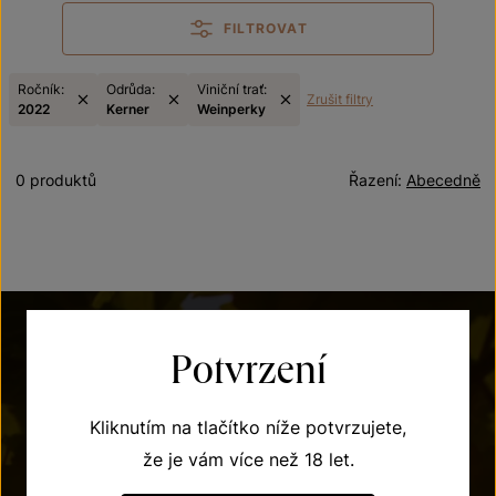
FILTROVAT
Ročník:
Odrůda:
Viniční trať:
Zrušit filtry
2022
Kerner
Weinperky
0 produktů
Řazení:
Abecedně
Potvrzení
Kliknutím na tlačítko níže potvrzujete,
že je vám více než 18 let.
POTŘEBUJETE PORADIT?