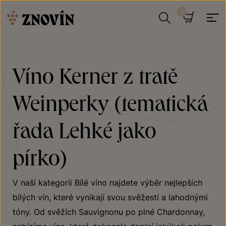
Přeskočit na obsah
Hledat
Košík
Víno Kerner z tratě
Weinperky (tematická
řada Lehké jako
pírko)
V naší kategorii Bílé víno najdete výběr nejlepších
bílých vín, které vynikají svou svěžestí a lahodnými
tóny. Od svěžích Sauvignonu po plné Chardonnay,