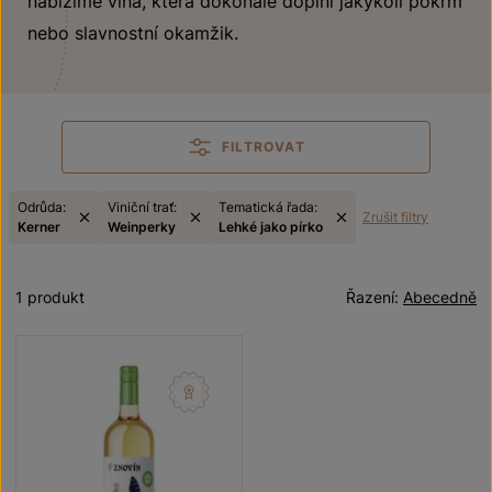
nabízíme vína, která dokonale doplní jakýkoli pokrm
nebo slavnostní okamžik.
FILTROVAT
Odrůda:
Viniční trať:
Tematická řada:
Zrušit filtry
Kerner
Weinperky
Lehké jako pírko
1 produkt
Řazení:
Abecedně