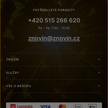
POTŘEBUJETE PORADIT?
+420 515 266 620
Po – Pá: 7:00 – 15:00
znovin@znovin.cz
ZNOVÍN
SLUŽBY
VŠE O NÁKUPU