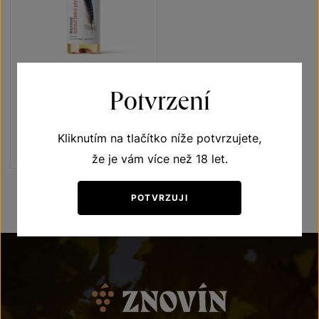
Kerner
Potvrzení
Lehké jako pírko
moravské zemské víno 2025
Kliknutím na tlačítko níže potvrzujete,
Šarže 5316
130
Kč
že je vám více než 18 let.
POTVRZUJI