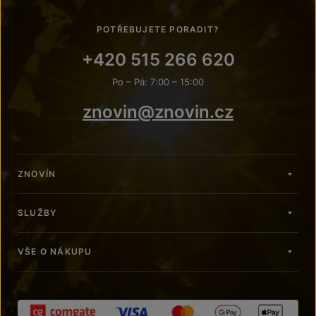
POTŘEBUJETE PORADIT?
+420 515 266 620
Po – Pá: 7:00 – 15:00
znovin@znovin.cz
ZNOVÍN
SLUŽBY
VŠE O NÁKUPU