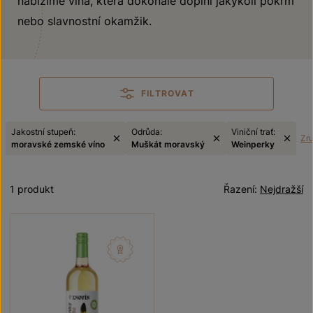
nabízíme vína, která dokonale doplní jakýkoli pokrm
nebo slavnostní okamžik.
FILTROVAT
Jakostní stupeň:
Odrůda:
Viniční trať:
Zru
moravské zemské víno
Muškát moravský
Weinperky
1 produkt
Řazení:
Nejdražší