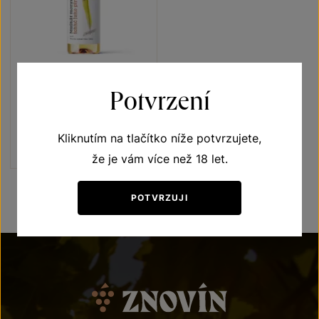
Muškát moravský
Potvrzení
Lehké jako pírko
moravské zemské víno 2025
Kliknutím na tlačítko níže potvrzujete,
Šarže 5318
130
Kč
že je vám více než 18 let.
POTVRZUJI