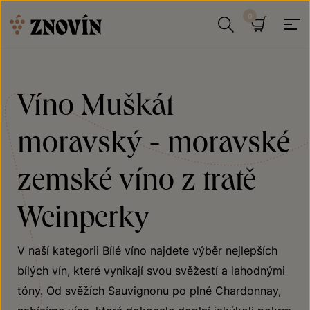
Přeskočit na obsah
Hledat
Košík
Víno Muškát
moravský - moravské
zemské víno z tratě
Weinperky
V naší kategorii Bílé víno najdete výběr nejlepších
bílých vín, které vynikají svou svěžestí a lahodnými
tóny. Od svěžích Sauvignonu po plné Chardonnay,