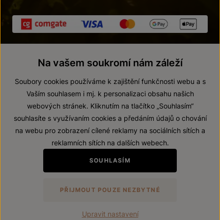
Na vašem soukromí nám záleží
Soubory cookies používáme k zajištění funkčnosti webu a s
Vaším souhlasem i mj. k personalizaci obsahu našich
webových stránek. Kliknutím na tlačítko „Souhlasím“
© 2026 ZNOVÍN ZNOJMO, a. s.
souhlasíte s využívaním cookies a předáním údajů o chování
Vnitřní oznamovací systém (whistleblowing)
na webu pro zobrazení cílené reklamy na sociálních sítích a
Prohlášení o přístupnosti
reklamních sítích na dalších webech.
Upravit nastavení
SOUHLASÍM
Zákaz prodeje alkoholických nápojů osobám mladším 18 let.
PŘIJMOUT POUZE NEZBYTNÉ
Vytvořil
webProgress
Upravit nastavení