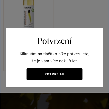
Potvrzení
Muškát moravský
Lehké jako pírko
Kliknutím na tlačítko níže potvrzujete,
moravské zemské víno 2025
Šarže 5318
že je vám více než 18 let.
130
Kč
POTVRZUJI