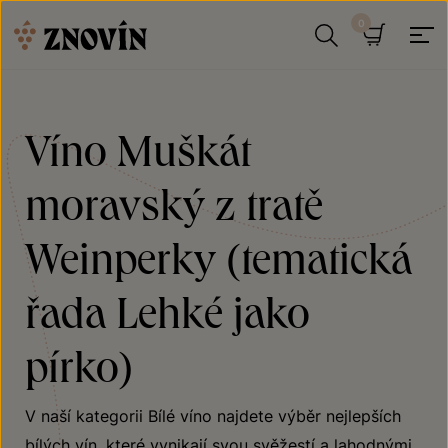
Přeskočit na obsah
Hledat
Košík
Víno Muškát
moravský z tratě
Weinperky (tematická
řada Lehké jako
pírko)
V naší kategorii Bílé víno najdete výběr nejlepších
bílých vín, které vynikají svou svěžestí a lahodnými