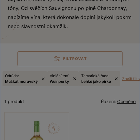
tóny. Od svěžích Sauvignonu po plné Chardonnay,
nabízíme vína, která dokonale doplní jakýkoli pokrm
nebo slavnostní okamžik.
FILTROVAT
Odrůda:
Viniční trať:
Tematická řada:
Zrušit filtr
Muškát moravský
Weinperky
Lehké jako pírko
1 produkt
Řazení:
Oceněno