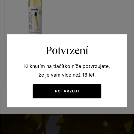
Potvrzení
Muškát moravský
Lehké jako pírko
Kliknutím na tlačítko níže potvrzujete,
moravské zemské víno 2025
Šarže 5318
že je vám více než 18 let.
130
Kč
POTVRZUJI