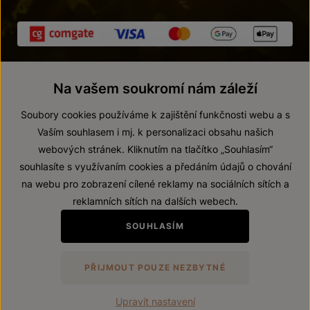
Na vašem soukromí nám záleží
Soubory cookies používáme k zajištění funkčnosti webu a s
Vaším souhlasem i mj. k personalizaci obsahu našich
webových stránek. Kliknutím na tlačítko „Souhlasím“
© 2026 ZNOVÍN ZNOJMO, a. s.
souhlasíte s využívaním cookies a předáním údajů o chování
Vnitřní oznamovací systém (whistleblowing)
na webu pro zobrazení cílené reklamy na sociálních sítích a
Prohlášení o přístupnosti
reklamních sítích na dalších webech.
Upravit nastavení
SOUHLASÍM
Zákaz prodeje alkoholických nápojů osobám mladším 18 let.
PŘIJMOUT POUZE NEZBYTNÉ
Vytvořil
webProgress
Upravit nastavení