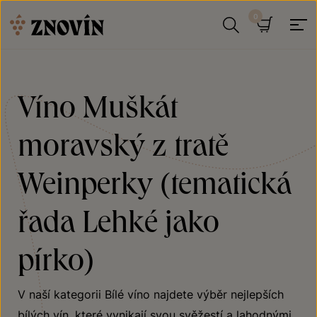
Přeskočit na obsah
Hledat
Košík
Víno Muškát
moravský z tratě
Weinperky (tematická
řada Lehké jako
pírko)
V naší kategorii Bílé víno najdete výběr nejlepších
bílých vín, které vynikají svou svěžestí a lahodnými