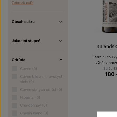
Zobrazit další
Obsah cukru
Jakostní stupeň
Rulandské
Terroir - toulk
Odrůda
výběr z hroz
Cuvée
(0)
Šarže 1
180
Cuvée bílé z moravských
vinic
(0)
Cuvée starých odrůd
(0)
Hibernal
(0)
Chardonnay
(0)
Chenin blanc
(0)