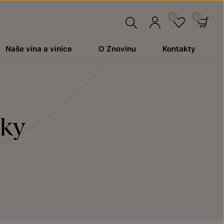
Hledat
Přihlásit
Oblíben
Ko
Naše vína a vinice
O Znovínu
Kontakty
se
rky