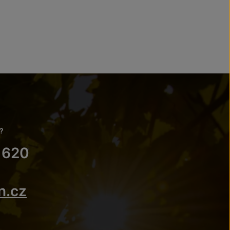
?
 620
n.cz