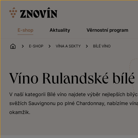
Přeskočit na obsah
E-shop
Aktuality
Věrnostní program
ÚVOD
E-SHOP
VÍNA A SEKTY
BÍLÉ VÍNO
Víno Rulandské bílé 
V naší kategorii Bílé víno najdete výběr nejlepších bílý
svěžích Sauvignonu po plné Chardonnay, nabízíme vína
okamžik.