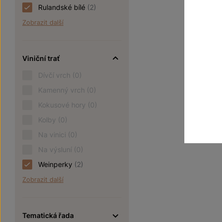
Rulandské bílé
(2)
Zobrazit další
Viniční trať
Dívčí vrch
(0)
Kamenný vrch
(0)
Kokusové hory
(0)
Kolby
(0)
Na vinici
(0)
Na výsluní
(0)
Weinperky
(2)
Zobrazit další
Tematická řada