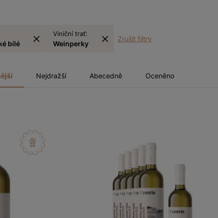
Viniční trať:
Zrušit filtry
é bílé
Weinperky
ější
Nejdražší
Abecedně
Oceněno