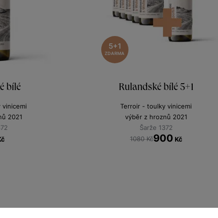
5+1
ZDARMA
 bílé
Rulandské bílé 5+1
y vinicemi
Terroir - toulky vinicemi
nů 2021
výběr z hroznů 2021
372
Šarže 1372
900
1080 Kč
Kč
Kč