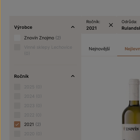
Ročník:
Odrůda:
Výrobce
2021
Rulandsk
Znovín Znojmo
(2)
Vinné sklepy Lechovice
Nejnovější
Nejlevn
(0)
Ročník
2025
(0)
2024
(0)
2023
(0)
2022
(0)
2021
(2)
2020
(0)