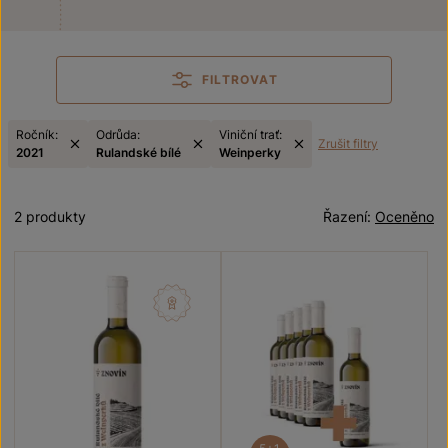
FILTROVAT
Ročník:
Odrůda:
Viniční trať:
Zrušit filtry
2021
Rulandské bílé
Weinperky
2 produkty
Řazení:
Oceněno