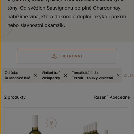
tóny. Od svěžích Sauvignonu po plné Chardonnay,
nabízíme vína, která dokonale doplní jakýkoli pokrm
nebo slavnostní okamžik.
FILTROVAT
Odrůda:
Viniční trať:
Tematická řada:
Zrušit 
Rulandské bílé
Weinperky
Terroir - toulky vinicemi
2 produkty
Řazení:
Abecedně