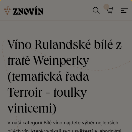
Přeskočit na obsah
Hledat
Košík
Víno Rulandské bílé z
tratě Weinperky
(tematická řada
Terroir - toulky
vinicemi)
V naší kategorii Bílé víno najdete výběr nejlepších
bílých vín, které vynikají svou svěžestí a lahodnými