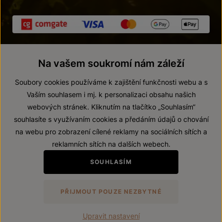
Na vašem soukromí nám záleží
Soubory cookies používáme k zajištění funkčnosti webu a s
Vaším souhlasem i mj. k personalizaci obsahu našich
webových stránek. Kliknutím na tlačítko „Souhlasím“
© 2026 ZNOVÍN ZNOJMO, a. s.
souhlasíte s využívaním cookies a předáním údajů o chování
Vnitřní oznamovací systém (whistleblowing)
na webu pro zobrazení cílené reklamy na sociálních sítích a
Prohlášení o přístupnosti
reklamních sítích na dalších webech.
Upravit nastavení
SOUHLASÍM
Zákaz prodeje alkoholických nápojů osobám mladším 18 let.
PŘIJMOUT POUZE NEZBYTNÉ
Vytvořil
webProgress
Upravit nastavení