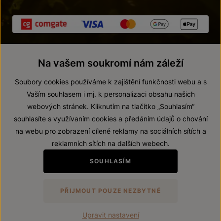
Na vašem soukromí nám záleží
Soubory cookies používáme k zajištění funkčnosti webu a s
Vaším souhlasem i mj. k personalizaci obsahu našich
webových stránek. Kliknutím na tlačítko „Souhlasím“
© 2026 ZNOVÍN ZNOJMO, a. s.
souhlasíte s využívaním cookies a předáním údajů o chování
Vnitřní oznamovací systém (whistleblowing)
na webu pro zobrazení cílené reklamy na sociálních sítích a
Prohlášení o přístupnosti
reklamních sítích na dalších webech.
Upravit nastavení
SOUHLASÍM
Zákaz prodeje alkoholických nápojů osobám mladším 18 let.
PŘIJMOUT POUZE NEZBYTNÉ
Vytvořil
webProgress
Upravit nastavení