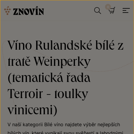
Přeskočit na obsah
Hledat
Košík
Víno Rulandské bílé z
tratě Weinperky
(tematická řada
Terroir - toulky
vinicemi)
V naší kategorii Bílé víno najdete výběr nejlepších
bílých vín, které vynikají svou svěžestí a lahodnými