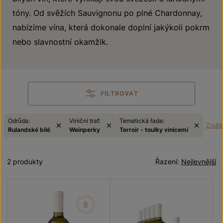
tóny. Od svěžích Sauvignonu po plné Chardonnay,
nabízíme vína, která dokonale doplní jakýkoli pokrm
nebo slavnostní okamžik.
FILTROVAT
Odrůda:
Viniční trať:
Tematická řada:
Zrušit 
Rulandské bílé
Weinperky
Terroir - toulky vinicemi
2 produkty
Řazení:
Nejlevnější