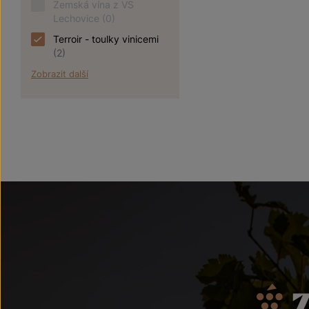
Zemská vína z VS
Lechovice
(0)
Terroir - toulky vinicemi
(2)
Zobrazit další