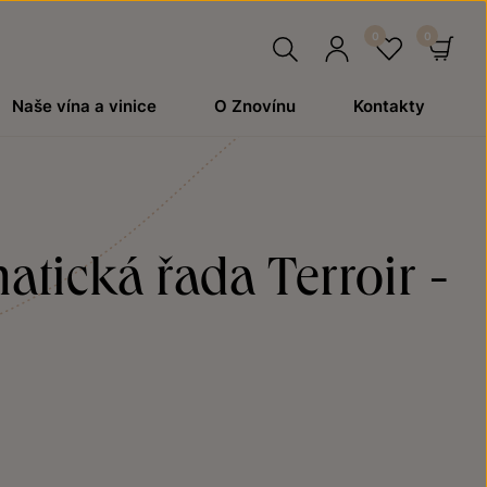
Hledat
Přihlásit
Oblíben
Ko
Naše vína a vinice
O Znovínu
Kontakty
se
atická řada Terroir -