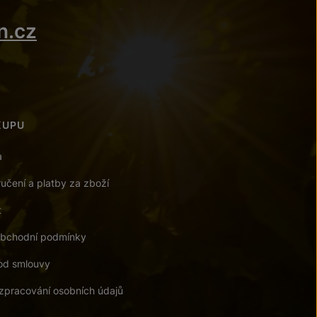
n.cz
KUPU
a
učení a platby za zboží
t
bchodní podmínky
od smlouvy
zpracování osobních údajů