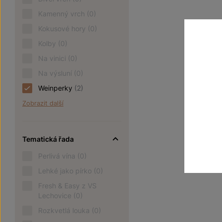
Kamenný vrch
(0)
Kokusové hory
(0)
Kolby
(0)
Na vinici
(0)
Na výsluní
(0)
Weinperky
(2)
Zobrazit další
Tematická řada
Perlivá vína
(0)
Lehké jako pírko
(0)
Fresh & Easy z VS
Lechovice
(0)
Rozkvetlá louka
(0)