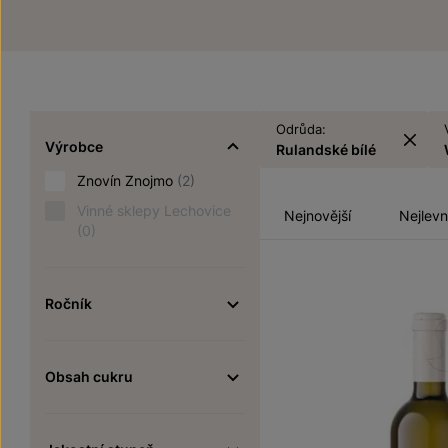
Odrůda:
Výrobce
Rulandské bílé
Znovín Znojmo
(2)
Vinné sklepy Lechovice
Nejnovější
Nejlevn
(0)
Ročník
Obsah cukru