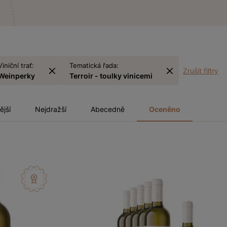
Viniční trať:
Tematická řada:
Zrušit filtry
Weinperky
Terroir - toulky vinicemi
ější
Nejdražší
Abecedně
Oceněno