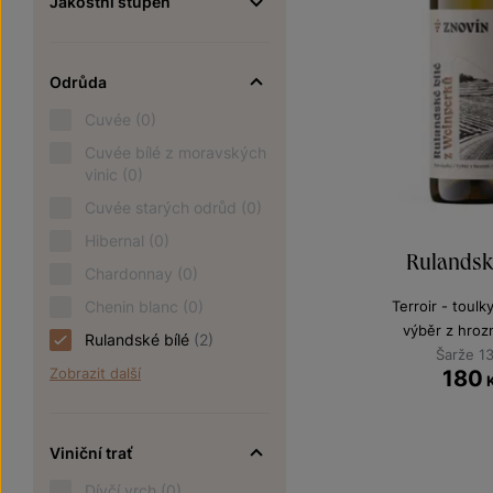
Jakostní stupeň
Odrůda
Cuvée
(0)
Cuvée bílé z moravských
vinic
(0)
Cuvée starých odrůd
(0)
Hibernal
(0)
Rulandské
Chardonnay
(0)
Chenin blanc
(0)
Terroir - toulk
výběr z hroz
Rulandské bílé
(2)
Šarže 1
Zobrazit další
180
Viniční trať
Dívčí vrch
(0)