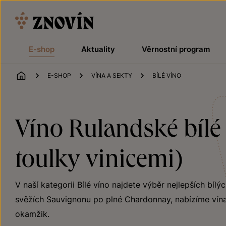
Přeskočit na obsah
E-shop
Aktuality
Věrnostní program
ÚVOD
E-SHOP
VÍNA A SEKTY
BÍLÉ VÍNO
Víno Rulandské bílé 
toulky vinicemi)
V naší kategorii Bílé víno najdete výběr nejlepších bílý
svěžích Sauvignonu po plné Chardonnay, nabízíme vína
okamžik.