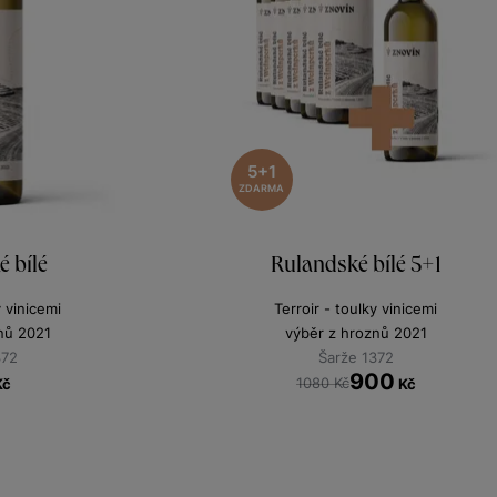
5+1
ZDARMA
 bílé
Rulandské bílé 5+1
y vinicemi
Terroir - toulky vinicemi
nů 2021
výběr z hroznů 2021
372
Šarže 1372
900
1080 Kč
Kč
Kč