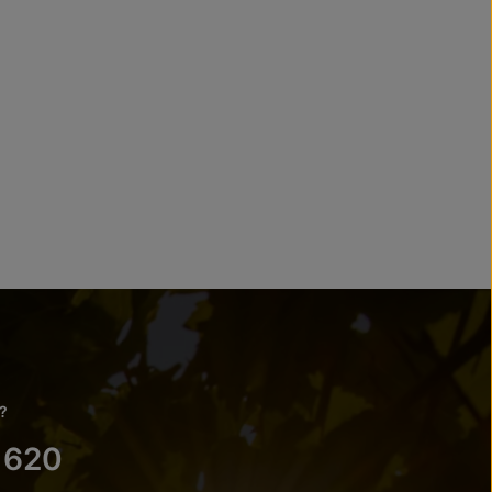
?
 620