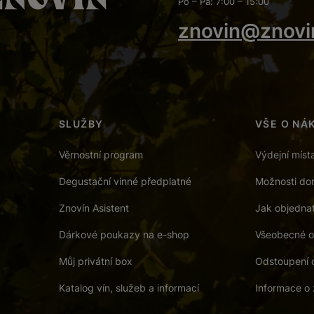
Po – Pá: 7:00 – 15:00
znovin@znovi
SLUŽBY
VŠE O NÁ
Věrnostní program
Výdejní míst
Degustační vinné předplatné
Možnosti dor
Znovín Asistent
Jak objedna
Dárkové poukazy na e-shop
Všeobecné o
Můj privátní box
Odstoupení 
Katalog vín, služeb a informací
Informace o 