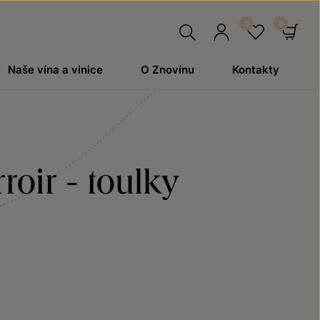
Hledat
Přihlásit
Oblíben
Ko
Naše vína a vinice
O Znovínu
Kontakty
se
roir - toulky