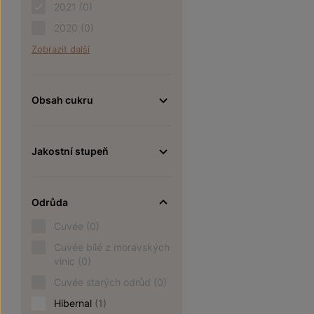
2021
(0)
2020
(0)
Zobrazit další
Obsah cukru
Jakostní stupeň
Odrůda
Cuvée
(0)
Cuvée bílé z moravských
vinic
(0)
Cuvée starých odrůd
(0)
Hibernal
(1)