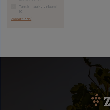
Terroir - toulky vinicemi
(0)
Zobrazit další