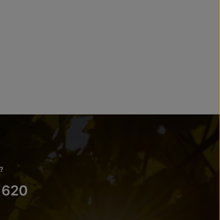
?
 620