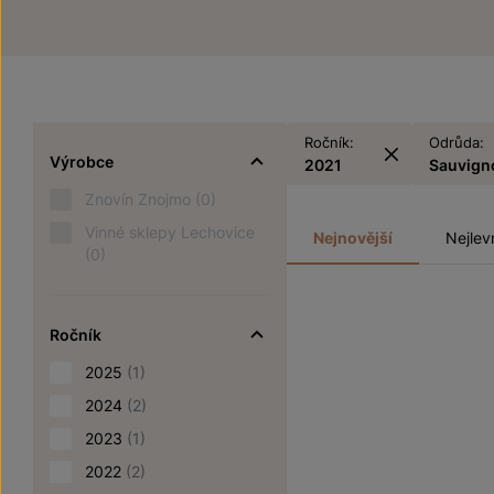
Ročník:
Odrůda:
Výrobce
2021
Sauvign
Znovín Znojmo
(0)
Vinné sklepy Lechovice
Nejnovější
Nejlev
(0)
Ročník
2025
(1)
2024
(2)
2023
(1)
2022
(2)