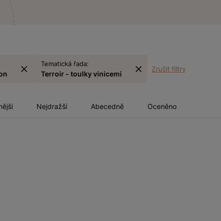
Tematická řada:
Zrušit filtry
on
Terroir - toulky vinicemi
nější
Nejdražší
Abecedně
Oceněno