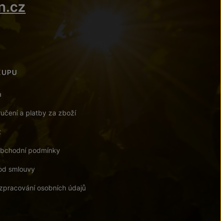
n.cz
KUPU
a
učení a platby za zboží
t
bchodní podmínky
od smlouvy
zpracování osobních údajů