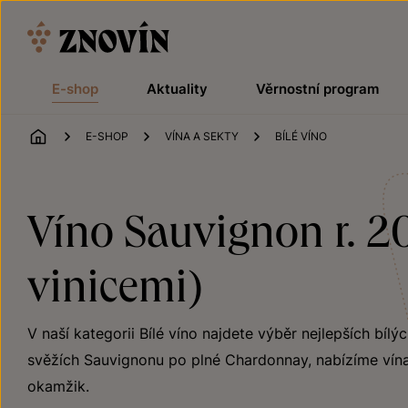
Přeskočit na obsah
E-shop
Aktuality
Věrnostní program
ÚVOD
E-SHOP
VÍNA A SEKTY
BÍLÉ VÍNO
Víno Sauvignon r. 20
vinicemi)
V naší kategorii Bílé víno najdete výběr nejlepších bílý
svěžích Sauvignonu po plné Chardonnay, nabízíme vína
okamžik.