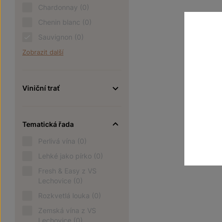
Chardonnay
(0)
Chenin blanc
(0)
Sauvignon
(0)
Zobrazit další
Viniční trať
Tematická řada
Perlivá vína
(0)
Lehké jako pírko
(0)
Fresh & Easy z VS
Lechovice
(0)
Rozkvetlá louka
(0)
Zemská vína z VS
Lechovice
(0)