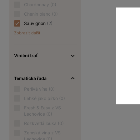
Chardonnay
(0)
Chenin blanc
(0)
Sauvignon
(2)
Zobrazit další
Viniční trať
Tematická řada
Perlivá vína
(0)
Lehké jako pírko
(0)
Fresh & Easy z VS
Lechovice
(0)
Rozkvetlá louka
(0)
Zemská vína z VS
Lechovice
(0)