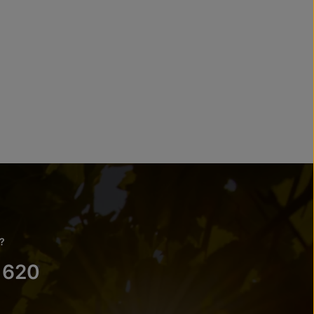
?
 620