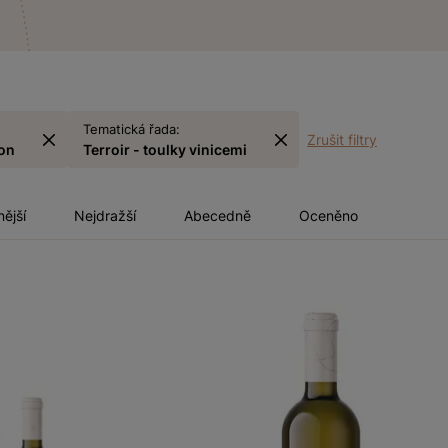
Tematická řada:
Zrušit filtry
on
Terroir - toulky vinicemi
nější
Nejdražší
Abecedně
Oceněno