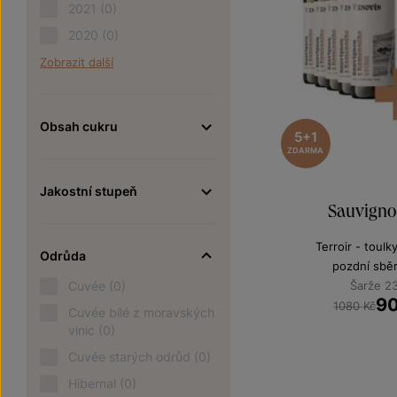
2021
(0)
2020
(0)
Zobrazit další
Obsah cukru
5+1
ZDARMA
Jakostní stupeň
Sauvigno
Terroir - toulk
Odrůda
pozdní sbě
Cuvée
(0)
Šarže 2
9
1080 Kč
Cuvée bílé z moravských
vinic
(0)
Cuvée starých odrůd
(0)
Hibernal
(0)