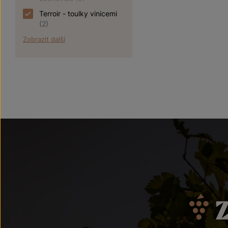
Terroir - toulky vinicemi
(2)
Zobrazit další