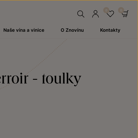
Hledat
Přihlásit
Oblíben
Ko
Naše vína a vinice
O Znovínu
Kontakty
se
roir - toulky