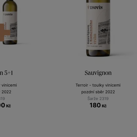
n 5+1
Sauvignon
y vinicemi
Terroir - toulky vinicemi
r 2022
pozdní sběr 2022
319
Šarže 2319
00
180
Kč
Kč