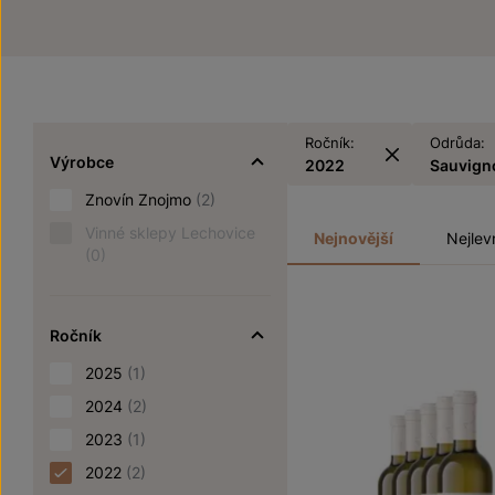
Ročník:
Odrůda:
Výrobce
2022
Sauvign
Znovín Znojmo
(2)
Vinné sklepy Lechovice
Nejnovější
Nejlev
(0)
Ročník
2025
(1)
2024
(2)
2023
(1)
2022
(2)