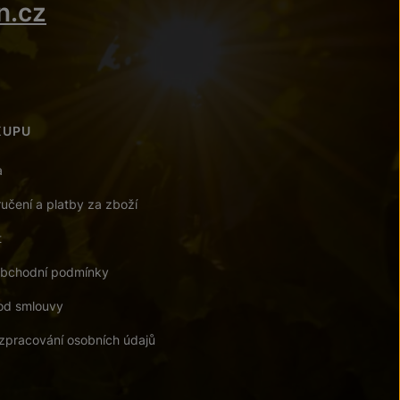
n.cz
KUPU
a
učení a platby za zboží
t
bchodní podmínky
od smlouvy
zpracování osobních údajů