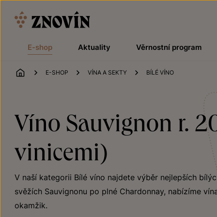
Přeskočit na obsah
E-shop
Aktuality
Věrnostní program
ÚVOD
E-SHOP
VÍNA A SEKTY
BÍLÉ VÍNO
Víno Sauvignon r. 20
vinicemi)
V naší kategorii Bílé víno najdete výběr nejlepších bílý
svěžích Sauvignonu po plné Chardonnay, nabízíme vína
okamžik.