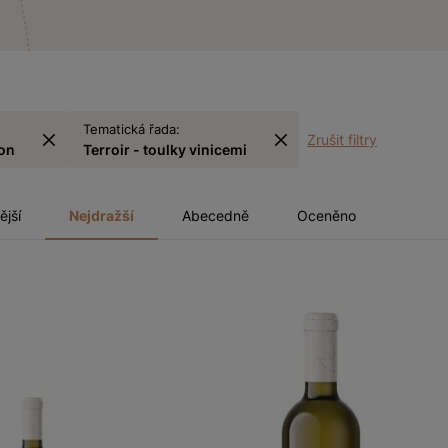
Tematická řada:
Zrušit filtry
on
Terroir - toulky vinicemi
ější
Nejdražší
Abecedně
Oceněno