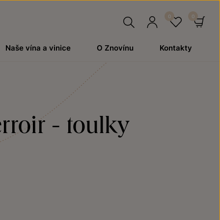
Hledat
Přihlásit
Oblíben
Ko
Naše vína a vinice
O Znovínu
Kontakty
se
roir - toulky