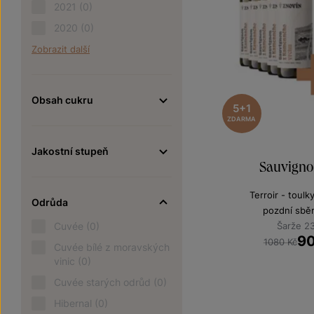
2021
(0)
2020
(0)
Zobrazit další
Obsah cukru
5+1
ZDARMA
Jakostní stupeň
Sauvigno
Terroir - toulk
Odrůda
pozdní sbě
Cuvée
(0)
Šarže 2
9
1080 Kč
Cuvée bílé z moravských
vinic
(0)
Cuvée starých odrůd
(0)
Hibernal
(0)