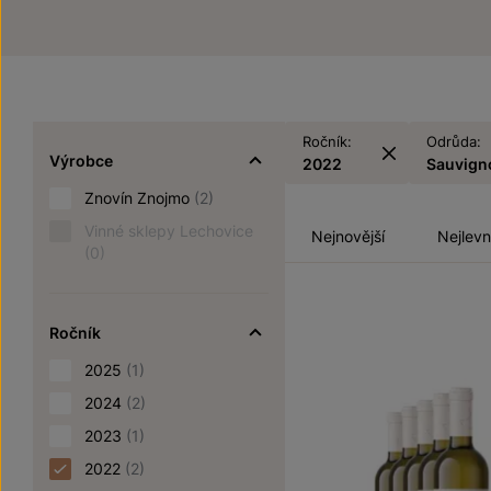
Ročník:
Odrůda:
Výrobce
2022
Sauvign
Znovín Znojmo
(2)
Vinné sklepy Lechovice
Nejnovější
Nejlevn
(0)
Ročník
2025
(1)
2024
(2)
2023
(1)
2022
(2)