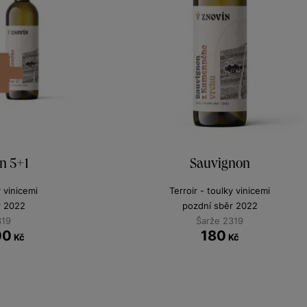
n 5+1
Sauvignon
y vinicemi
Terroir - toulky vinicemi
r 2022
pozdní sběr 2022
319
Šarže 2319
00
180
Kč
Kč