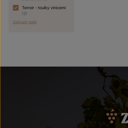
Terroir - toulky vinicemi
(2)
Zobrazit další