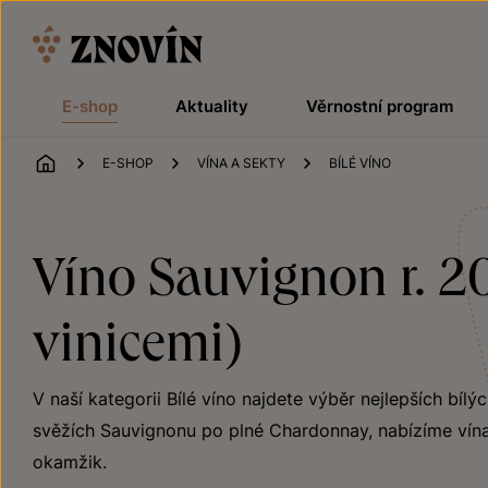
Přeskočit na obsah
E-shop
Aktuality
Věrnostní program
ÚVOD
E-SHOP
VÍNA A SEKTY
BÍLÉ VÍNO
Víno Sauvignon r. 20
vinicemi)
V naší kategorii Bílé víno najdete výběr nejlepších bílý
svěžích Sauvignonu po plné Chardonnay, nabízíme vína
okamžik.