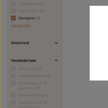
Chardonnay
(0)
Chenin blanc
(0)
Sauvignon
(2)
Zobrazit další
Viniční trať
Tematická řada
Perlivá vína
(0)
Lehké jako pírko
(0)
Fresh & Easy z VS
Lechovice
(0)
Rozkvetlá louka
(0)
Zemská vína z VS
Lechovice
(0)