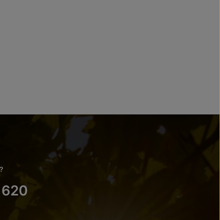
?
 620