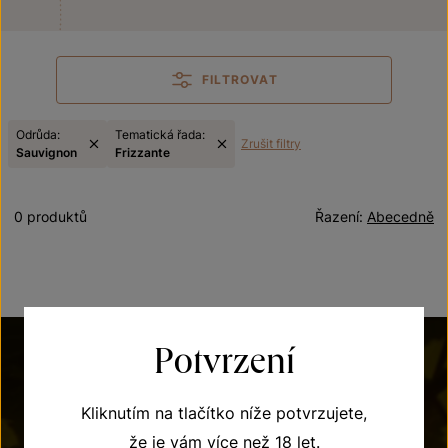
FILTROVAT
Odrůda:
Tematická řada:
Zrušit filtry
Sauvignon
Frizzante
0 produktů
Řazení:
Abecedně
Potvrzení
Kliknutím na tlačítko níže potvrzujete,
že je vám více než 18 let.