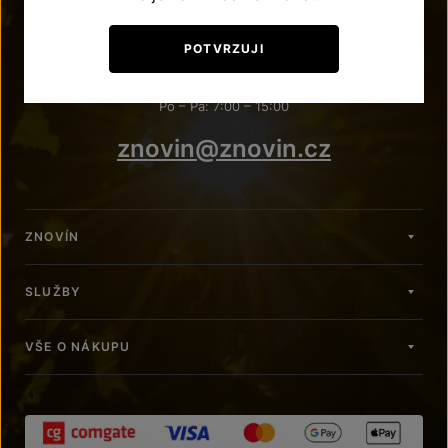
POTŘEBUJETE PORADIT?
POTVRZUJI
+420 515 266 620
Po – Pá: 7:00 – 15:00
znovin@znovin.cz
ZNOVÍN
SLUŽBY
VŠE O NÁKUPU