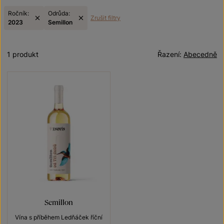
Ročník:
Odrůda:
Zrušit filtry
2023
Semillon
1 produkt
Řazení:
Abecedně
Semillon
Vína s příběhem Ledňáček říční