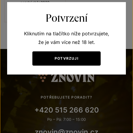
pozdní sběr 2023
Šarže 3342
Potvrzení
180
Kč
Kliknutím na tlačítko níže potvrzujete,
že je vám více než 18 let.
POTVRZUJI
POTŘEBUJETE PORADIT?
+420 515 266 620
Po – Pá: 7:00 – 15:00
znovin@znovin.cz