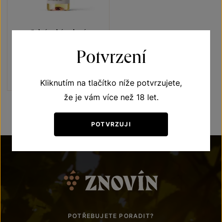
Sylvánské zelené
Vína s příběhem Ledňáček říční
Potvrzení
pozdní sběr 2023
Šarže 3347
180
Kč
Kliknutím na tlačítko níže potvrzujete,
že je vám více než 18 let.
POTVRZUJI
POTŘEBUJETE PORADIT?