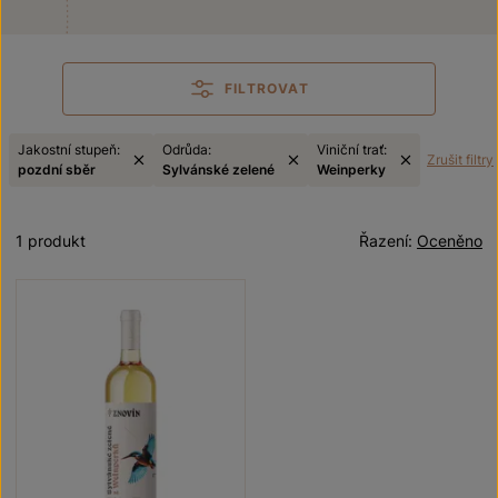
FILTROVAT
Jakostní stupeň:
Odrůda:
Viniční trať:
Zrušit filtry
pozdní sběr
Sylvánské zelené
Weinperky
1 produkt
Řazení:
Oceněno