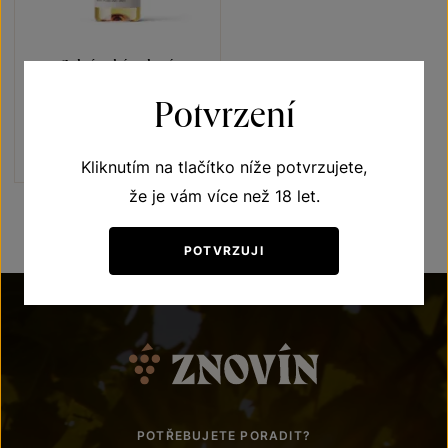
Sylvánské zelené
Vína s příběhem Ledňáček říční
Potvrzení
pozdní sběr 2023
Šarže 3347
180
Kč
Kliknutím na tlačítko níže potvrzujete,
že je vám více než 18 let.
POTVRZUJI
POTŘEBUJETE PORADIT?