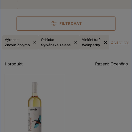
FILTROVAT
Výrobce:
Odrůda:
Viniční trať:
Zrušit filtry
Znovín Znojmo
Sylvánské zelené
Weinperky
1 produkt
Řazení:
Oceněno