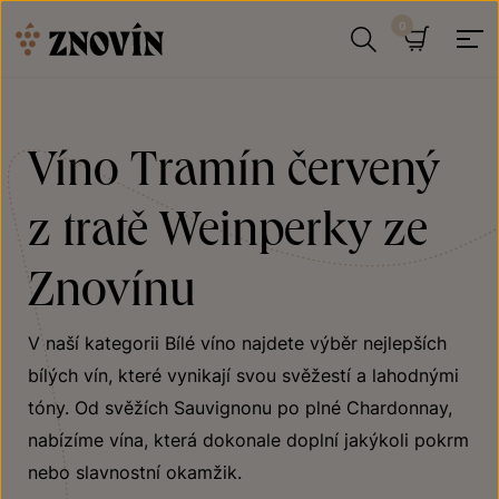
Přeskočit na obsah
Hledat
Košík
Víno Tramín červený
z tratě Weinperky ze
Znovínu
V naší kategorii Bílé víno najdete výběr nejlepších
bílých vín, které vynikají svou svěžestí a lahodnými
tóny. Od svěžích Sauvignonu po plné Chardonnay,
nabízíme vína, která dokonale doplní jakýkoli pokrm
nebo slavnostní okamžik.