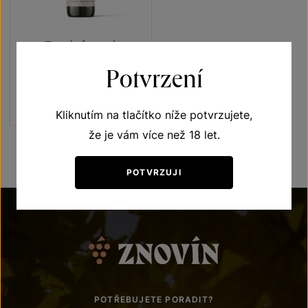
Tramín červený
Terroir - toulky vinicemi
Potvrzení
výběr z hroznů 2021
Šarže 1365
160
Kč
Kliknutím na tlačítko níže potvrzujete,
že je vám více než 18 let.
POTVRZUJI
POTŘEBUJETE PORADIT?