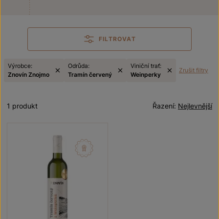
FILTROVAT
Výrobce:
Odrůda:
Viniční trať:
Zrušit filtry
Znovín Znojmo
Tramín červený
Weinperky
1 produkt
Řazení:
Nejlevnější