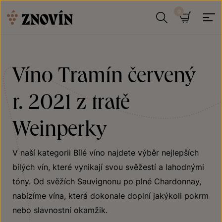
Přeskočit na obsah
Hledat
Košík
Víno Tramín červený
r. 2021 z tratě
Weinperky
V naší kategorii Bílé víno najdete výběr nejlepších
bílých vín, které vynikají svou svěžestí a lahodnými
tóny. Od svěžích Sauvignonu po plné Chardonnay,
nabízíme vína, která dokonale doplní jakýkoli pokrm
nebo slavnostní okamžik.