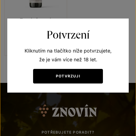
Tramín červený
Terroir - toulky vinicemi
Potvrzení
výběr z hroznů 2021
Šarže 1365
160
Kč
Kliknutím na tlačítko níže potvrzujete,
že je vám více než 18 let.
POTVRZUJI
POTŘEBUJETE PORADIT?