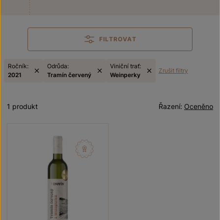
FILTROVAT
Ročník:
Odrůda:
Viniční trať:
Zrušit filtry
2021
Tramín červený
Weinperky
1 produkt
Řazení:
Oceněno