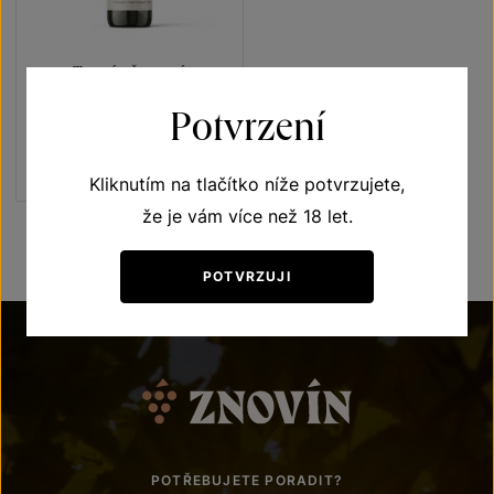
Tramín červený
Terroir - toulky vinicemi
Potvrzení
výběr z hroznů 2021
Šarže 1365
160
Kč
Kliknutím na tlačítko níže potvrzujete,
že je vám více než 18 let.
POTVRZUJI
POTŘEBUJETE PORADIT?