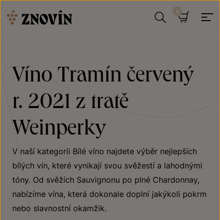
Přeskočit na obsah
Hledat
Košík
Víno Tramín červený
r. 2021 z tratě
Weinperky
V naší kategorii Bílé víno najdete výběr nejlepších
bílých vín, které vynikají svou svěžestí a lahodnými
tóny. Od svěžích Sauvignonu po plné Chardonnay,
nabízíme vína, která dokonale doplní jakýkoli pokrm
nebo slavnostní okamžik.