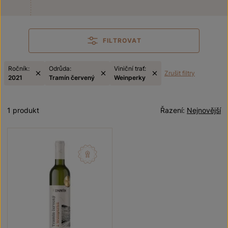
FILTROVAT
Ročník:
Odrůda:
Viniční trať:
Zrušit filtry
2021
Tramín červený
Weinperky
1 produkt
Řazení:
Nejnovější