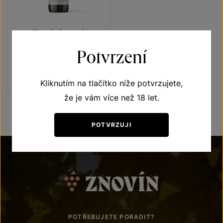
Tramín červený
Terroir - toulky vinicemi
Potvrzení
výběr z hroznů 2021
Šarže 1365
160
Kč
Kliknutím na tlačítko níže potvrzujete,
že je vám více než 18 let.
POTVRZUJI
POTŘEBUJETE PORADIT?