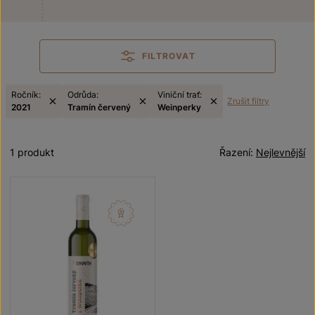
FILTROVAT
Ročník:
Odrůda:
Viniční trať:
Zrušit filtry
2021
Tramín červený
Weinperky
1 produkt
Řazení:
Nejlevnější