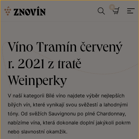
Přeskočit na obsah
Hledat
Košík
Víno Tramín červený
r. 2021 z tratě
Weinperky
V naší kategorii Bílé víno najdete výběr nejlepších
bílých vín, které vynikají svou svěžestí a lahodnými
tóny. Od svěžích Sauvignonu po plné Chardonnay,
nabízíme vína, která dokonale doplní jakýkoli pokrm
nebo slavnostní okamžik.