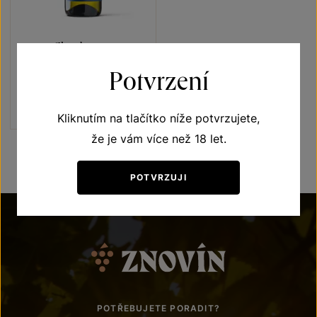
Chardonnay
Blue line
Potvrzení
výběr z hroznů 2021
Šarže 2133
220
Kč
Kliknutím na tlačítko níže potvrzujete,
že je vám více než 18 let.
POTVRZUJI
POTŘEBUJETE PORADIT?