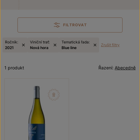
FILTROVAT
Ročník:
Viniční trať:
Tematická řada:
Zrušit filtry
2021
Nová hora
Blue line
1 produkt
Řazení:
Abecedně