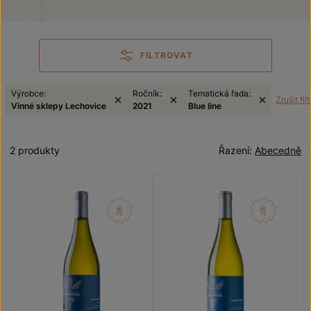
FILTROVAT
Výrobce:
Ročník:
Tematická řada:
Zrušit filt
Vinné sklepy Lechovice
2021
Blue line
2 produkty
Řazení:
Abecedně