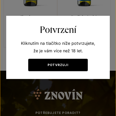
Chardonnay
Ryzlink rýnský
Blue line
Blue line
Potvrzení
výběr z hroznů 2021
pozdní sběr 2021
Šarže 2133
Šarže 2128
220
Kč
220
Kč
Kliknutím na tlačítko níže potvrzujete,
že je vám více než 18 let.
POTVRZUJI
POTŘEBUJETE PORADIT?