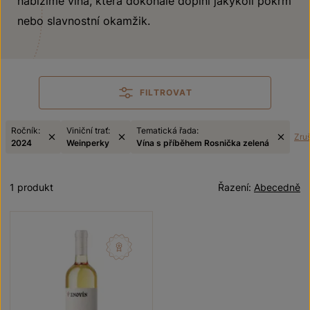
nabízíme vína, která dokonale doplní jakýkoli pokrm
nebo slavnostní okamžik.
FILTROVAT
Ročník:
Viniční trať:
Tematická řada:
Zruš
2024
Weinperky
Vína s příběhem Rosnička zelená
1 produkt
Řazení:
Abecedně