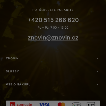
POTŘEBUJETE PORADIT?
+420 515 266 620
Po – Pá: 7:00 – 15:00
znovin@znovin.cz
ZNOVÍN
SLUŽBY
VŠE O NÁKUPU