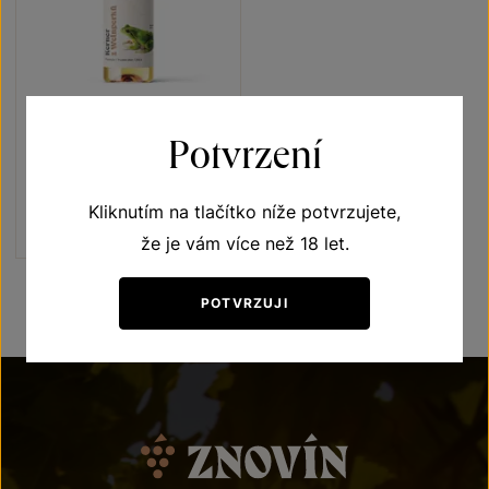
Kerner
Potvrzení
Vína s příběhem Rosnička zelená
pozdní sběr 2024
Kliknutím na tlačítko níže potvrzujete,
Šarže 4347
180
Kč
že je vám více než 18 let.
POTVRZUJI