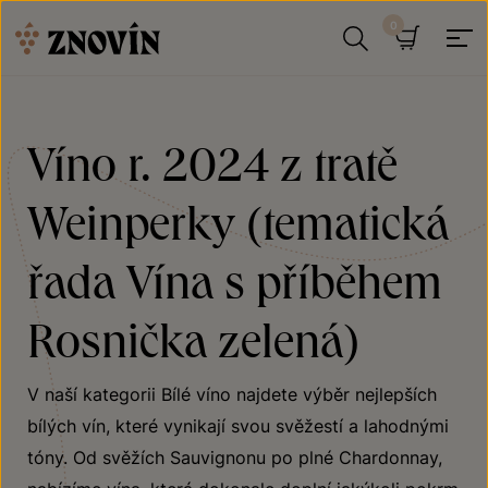
Přeskočit na obsah
Hledat
Košík
Víno r. 2024 z tratě
Weinperky (tematická
řada Vína s příběhem
Rosnička zelená)
V naší kategorii Bílé víno najdete výběr nejlepších
bílých vín, které vynikají svou svěžestí a lahodnými
tóny. Od svěžích Sauvignonu po plné Chardonnay,