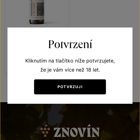
Rulandské šedé
Potvrzení
Terroir - toulky vinicemi
pozdní sběr 2022
Kliknutím na tlačítko níže potvrzujete,
Šarže 2373
180
Kč
že je vám více než 18 let.
POTVRZUJI