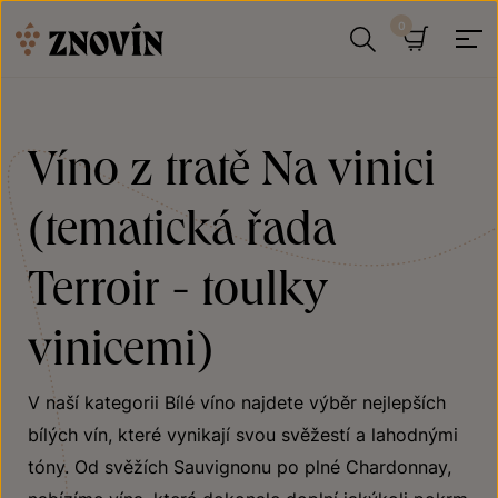
Přeskočit na obsah
Hledat
Košík
Víno z tratě Na vinici
(tematická řada
Terroir - toulky
vinicemi)
V naší kategorii Bílé víno najdete výběr nejlepších
bílých vín, které vynikají svou svěžestí a lahodnými
tóny. Od svěžích Sauvignonu po plné Chardonnay,