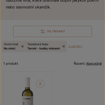
nabízíme vína, která dokonale doplní jakýkoli pokrm
nebo slavnostní okamžik.
FILTROVAT
Viniční trať:
Tematická řada:
Zrušit filtry
Na vinici
Terroir - toulky vinicemi
1 produkt
Řazení:
Abecedně