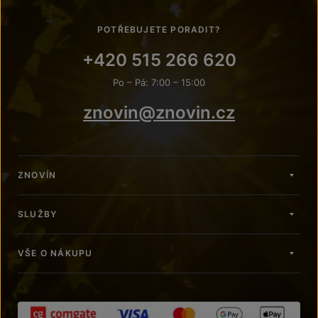
POTŘEBUJETE PORADIT?
+420 515 266 620
Po – Pá: 7:00 – 15:00
znovin@znovin.cz
ZNOVÍN
SLUŽBY
VŠE O NÁKUPU