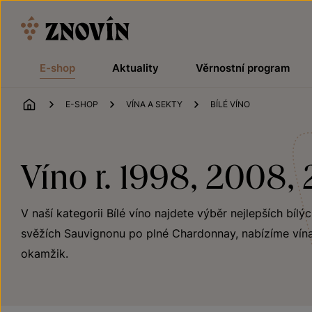
Přeskočit na obsah
E-shop
Aktuality
Věrnostní program
ÚVOD
E-SHOP
VÍNA A SEKTY
BÍLÉ VÍNO
Víno r. 1998, 2008, 
V naší kategorii Bílé víno najdete výběr nejlepších bílý
svěžích Sauvignonu po plné Chardonnay, nabízíme vína
okamžik.