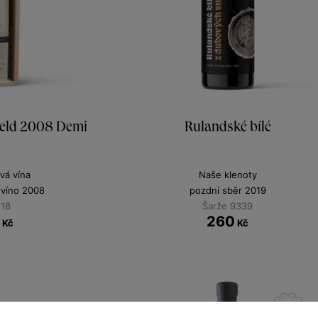
field 2008 Demi
Rulandské bílé
vá vína
Naše klenoty
 víno 2008
pozdní sběr 2019
118
Šarže 9339
0
260
Kč
Kč