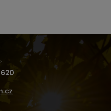
?
 620
n.cz