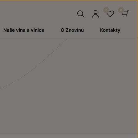
Hledat
Přihlásit
Oblíben
Ko
Naše vína a vinice
O Znovínu
Kontakty
se