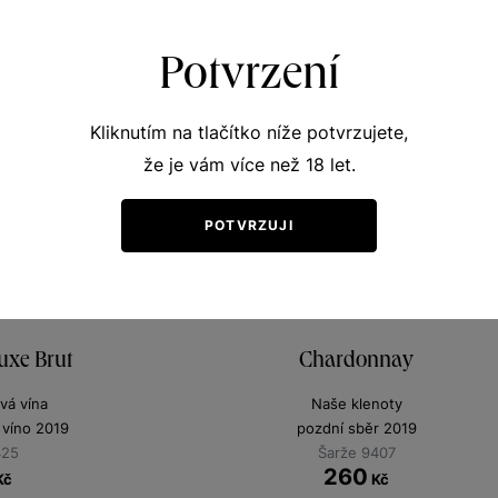
Potvrzení
Kliknutím na tlačítko níže potvrzujete,
že je vám více než 18 let.
POTVRZUJI
uxe Brut
Chardonnay
vá vína
Naše klenoty
 víno 2019
pozdní sběr 2019
425
Šarže 9407
260
Kč
Kč