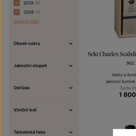
2019
(5)
2008
(1)
Zobrazit další
Obsah cukru
Sekt Charles Seals
sec
Jakostní stupeň
Sekty a šumi
jakostní šumivé
Odrůda
Šarže 8
1 80
Viniční trať
Tematická řada