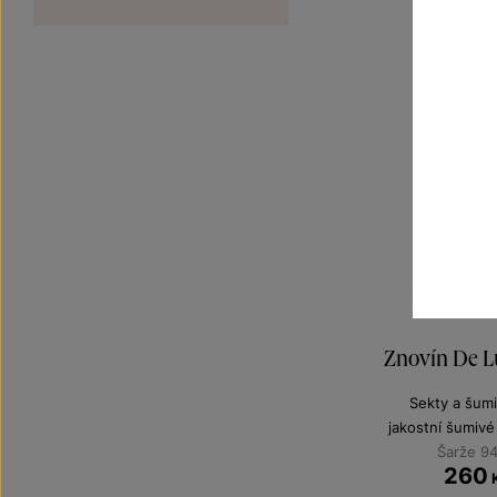
Znovín De L
Sekty a šumi
jakostní šumivé
Šarže 9
260