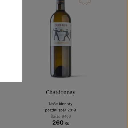
Chardonnay
Naše klenoty
pozdní sběr 2019
Šarže 9406
260
Kč