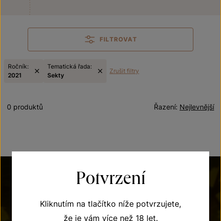
FILTROVAT
Ročník:
Tematická řada:
Zrušit filtry
2021
Sekty
0 produktů
Řazení:
Nejlevnější
Potvrzení
Kliknutím na tlačítko níže potvrzujete,
že je vám více než 18 let.