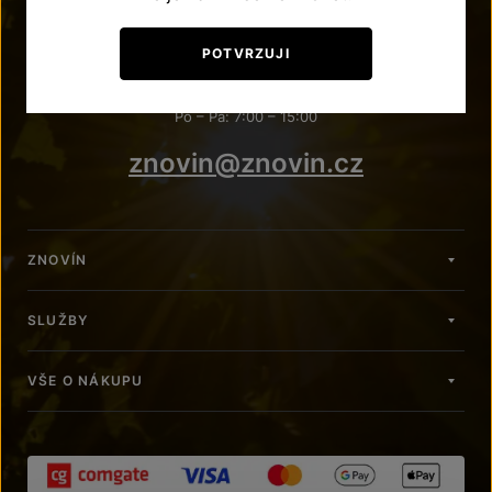
POTŘEBUJETE PORADIT?
POTVRZUJI
+420 515 266 620
Po – Pá: 7:00 – 15:00
znovin@znovin.cz
ZNOVÍN
SLUŽBY
VŠE O NÁKUPU