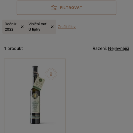
FILTROVAT
Ročník:
Viniční trať:
Zrušit filtry
2022
U lipky
1 produkt
Řazení:
Nejlevnější