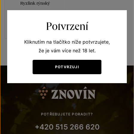
Ryzlink rýnský
Přívlastková vína z VS
Lechovice
slámové víno 2022
Potvrzení
Šarže 2232
500
Kč
Kliknutím na tlačítko níže potvrzujete,
že je vám více než 18 let.
POTVRZUJI
POTŘEBUJETE PORADIT?
+420 515 266 620