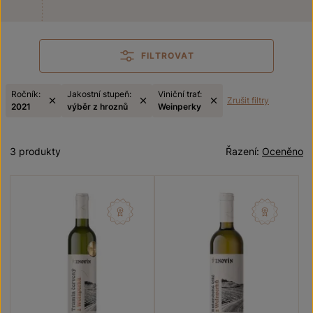
FILTROVAT
Ročník:
Jakostní stupeň:
Viniční trať:
Zrušit filtry
2021
výběr z hroznů
Weinperky
3 produkty
Řazení:
Oceněno