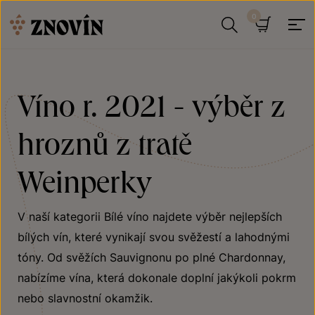
Přeskočit na obsah
Hledat
Košík
Víno r. 2021 - výběr z
hroznů z tratě
Weinperky
V naší kategorii Bílé víno najdete výběr nejlepších
bílých vín, které vynikají svou svěžestí a lahodnými
tóny. Od svěžích Sauvignonu po plné Chardonnay,
nabízíme vína, která dokonale doplní jakýkoli pokrm
nebo slavnostní okamžik.