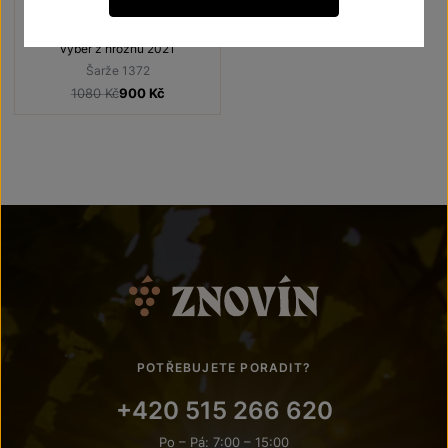
Terroir - toulky vinicemi
výběr z hroznů 2021
Šarže 1372
1080 Kč
900
Kč
POTŘEBUJETE PORADIT?
+420 515 266 620
Po – Pá: 7:00 – 15:00