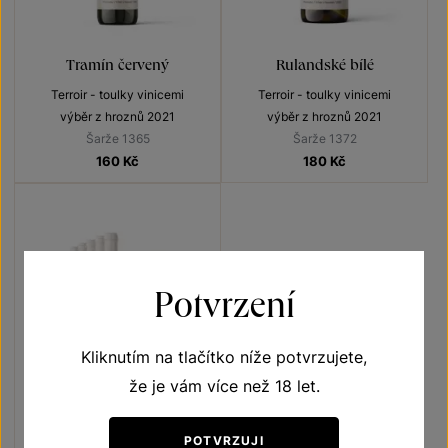
Tramín červený
Rulandské bílé
Terroir - toulky vinicemi
Terroir - toulky vinicemi
výběr z hroznů 2021
výběr z hroznů 2021
Šarže 1365
Šarže 1372
160
Kč
180
Kč
Potvrzení
Kliknutím na tlačítko níže potvrzujete,
5+1
že je vám více než 18 let.
ZDARMA
POTVRZUJI
Rulandské bílé 5+1