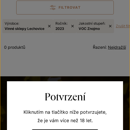
FILTROVAT
Výrobce:
Ročník:
Jakostní stupeň:
Zrušit fil
Vinné sklepy Lechovice
2023
VOC Znojmo
0 produktů
Řazení:
Nejdražší
Potvrzení
Kliknutím na tlačítko níže potvrzujete,
že je vám více než 18 let.
POTŘEBUJETE PORADIT?