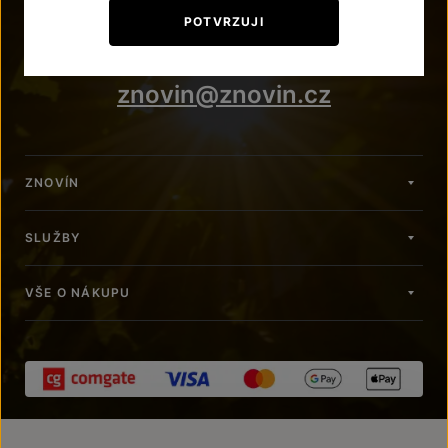
+420 515 266 620
POTVRZUJI
Po – Pá: 7:00 – 15:00
znovin@znovin.cz
ZNOVÍN
SLUŽBY
VŠE O NÁKUPU