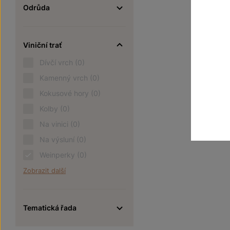
Odrůda
Viniční trať
Dívčí vrch
(0)
Kamenný vrch
(0)
Kokusové hory
(0)
Kolby
(0)
Na vinici
(0)
Na výsluní
(0)
Weinperky
(0)
Zobrazit další
Tematická řada