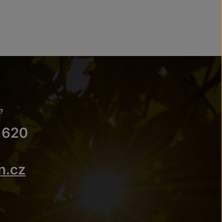
?
 620
n.cz