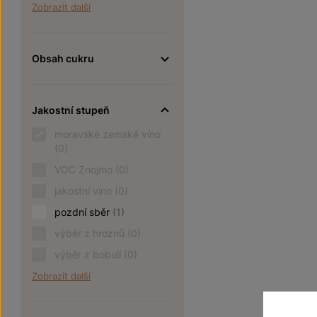
Zobrazit další
Obsah cukru
Jakostní stupeň
moravské zemské víno
(0)
VOC Znojmo
(0)
jakostní víno
(0)
pozdní sběr
(1)
výběr z hroznů
(0)
výběr z bobulí
(0)
Zobrazit další