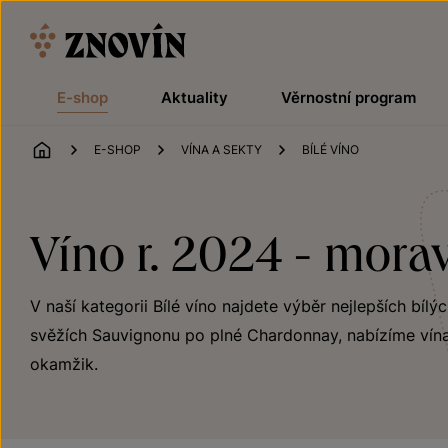
Přeskočit na obsah
E-shop
Aktuality
Věrnostní program
ÚVOD
E-SHOP
VÍNA A SEKTY
BÍLÉ VÍNO
Víno r. 2024 - mora
V naší kategorii Bílé víno najdete výběr nejlepších bílý
svěžích Sauvignonu po plné Chardonnay, nabízíme vína
okamžik.