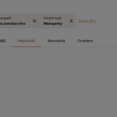
stupeň:
Viniční trať:
Zrušit filtry
é zemské víno
Weinperky
ější
Nejdražší
Abecedně
Oceněno