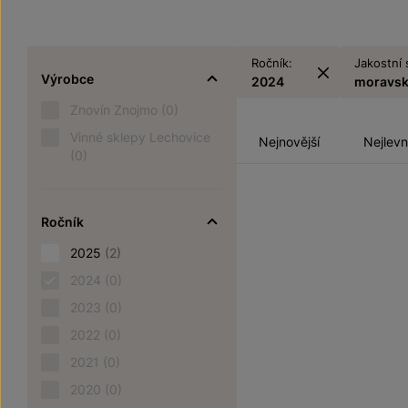
Ročník:
Jakostní 
Výrobce
2024
moravsk
Znovín Znojmo
(0)
Vinné sklepy Lechovice
Nejnovější
Nejlevn
(0)
Ročník
2025
(2)
2024
(0)
2023
(0)
2022
(0)
2021
(0)
2020
(0)