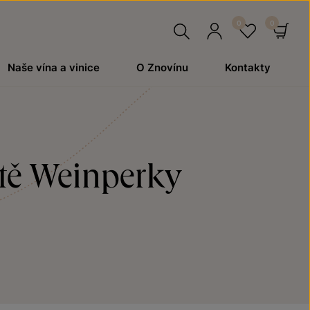
Hledat
Přihlásit
Oblíben
Ko
Naše vína a vinice
O Znovínu
Kontakty
se
atě Weinperky