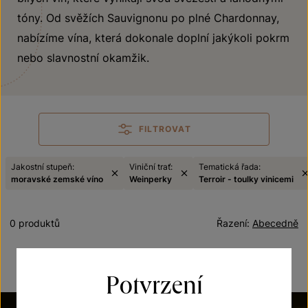
tóny. Od svěžích Sauvignonu po plné Chardonnay,
nabízíme vína, která dokonale doplní jakýkoli pokrm
nebo slavnostní okamžik.
FILTROVAT
Jakostní stupeň:
Viniční trať:
Tematická řada:
moravské zemské víno
Weinperky
Terroir - toulky vinicemi
0 produktů
Řazení:
Abecedně
Potvrzení