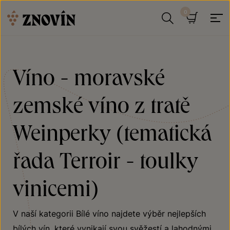
Přeskočit na obsah
Hledat
Košík
Víno - moravské
zemské víno z tratě
Weinperky (tematická
řada Terroir - toulky
vinicemi)
V naší kategorii Bílé víno najdete výběr nejlepších
bílých vín, které vynikají svou svěžestí a lahodnými