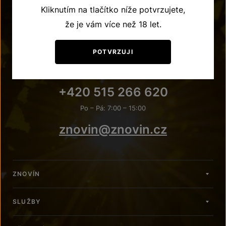
Kliknutím na tlačítko níže potvrzujete,
že je vám více než 18 let.
POTVRZUJI
POTŘEBUJETE PORADIT?
+420 515 266 620
Po – Pá: 7:00 – 15:00
znovin@znovin.cz
ZNOVÍN
SLUŽBY