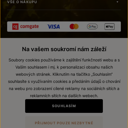
VŠE O NÁKUPU
Na vašem soukromí nám záleží
Soubory cookies používáme k zajištění funkčnosti webu a s
Vaším souhlasem i mj. k personalizaci obsahu našich
webových stránek. Kliknutím na tlačítko „Souhlasím“
© 2026 ZNOVÍN ZNOJMO, a. s.
souhlasíte s využívaním cookies a předáním údajů o chování
Vnitřní oznamovací systém (whistleblowing)
na webu pro zobrazení cílené reklamy na sociálních sítích a
Prohlášení o přístupnosti
reklamních sítích na dalších webech.
Upravit nastavení
SOUHLASÍM
Zákaz prodeje alkoholických nápojů osobám mladším 18 let.
PŘIJMOUT POUZE NEZBYTNÉ
Vytvořil
webProgress