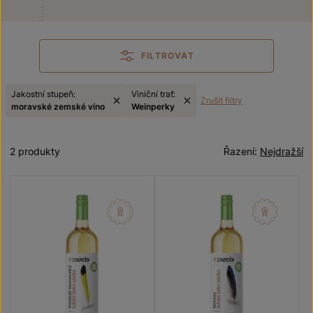
FILTROVAT
Jakostní stupeň:
Viniční trať:
Zrušit filtry
moravské zemské víno
Weinperky
2 produkty
Řazení:
Nejdražší