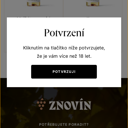
Muškát moravský
Kerner
Lehké jako pírko
Lehké jako pírko
Potvrzení
moravské zemské víno 2025
moravské zemské víno 2025
Šarže 5318
Šarže 5316
130
Kč
130
Kč
Kliknutím na tlačítko níže potvrzujete,
že je vám více než 18 let.
POTVRZUJI
POTŘEBUJETE PORADIT?