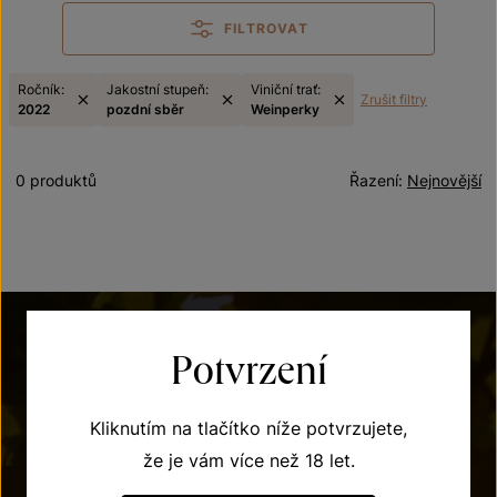
FILTROVAT
Ročník:
Jakostní stupeň:
Viniční trať:
Zrušit filtry
2022
pozdní sběr
Weinperky
0 produktů
Řazení:
Nejnovější
Potvrzení
Kliknutím na tlačítko níže potvrzujete,
že je vám více než 18 let.
POTŘEBUJETE PORADIT?