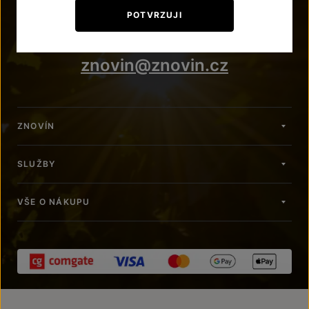
+420 515 266 620
POTVRZUJI
Po – Pá: 7:00 – 15:00
znovin@znovin.cz
ZNOVÍN
SLUŽBY
VŠE O NÁKUPU