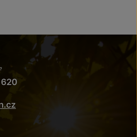
?
 620
n.cz