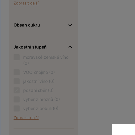
Zobrazit další
Obsah cukru
Jakostní stupeň
moravské zemské víno
(0)
VOC Znojmo
(0)
jakostní víno
(0)
pozdní sběr
(0)
výběr z hroznů
(0)
výběr z bobulí
(0)
Zobrazit další