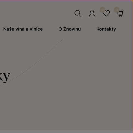
Hledat
Přihlásit
Oblíben
Ko
Naše vína a vinice
O Znovínu
Kontakty
se
ky