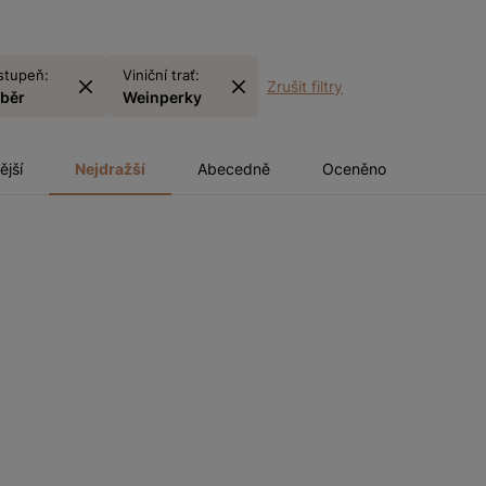
stupeň:
Viniční trať:
Zrušit filtry
sběr
Weinperky
ější
Nejdražší
Abecedně
Oceněno