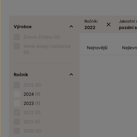
Ročník:
Jakostní 
Výrobce
2022
pozdní 
Znovín Znojmo
(0)
Vinné sklepy Lechovice
Nejnovější
Nejlevn
(0)
Ročník
2025
(0)
2024
(1)
2023
(1)
2022
(0)
2021
(0)
2020
(0)