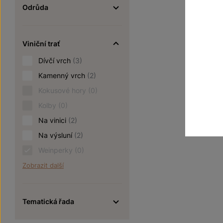
Odrůda
Viniční trať
Dívčí vrch
(3)
Kamenný vrch
(2)
Kokusové hory
(0)
Kolby
(0)
Na vinici
(2)
Na výsluní
(2)
Weinperky
(0)
Zobrazit další
Tematická řada