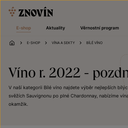
Přeskočit na obsah
E-shop
Aktuality
Věrnostní program
ÚVOD
E-SHOP
VÍNA A SEKTY
BÍLÉ VÍNO
Víno r. 2022 - pozdn
V naší kategorii Bílé víno najdete výběr nejlepších bílý
svěžích Sauvignonu po plné Chardonnay, nabízíme vína
okamžik.