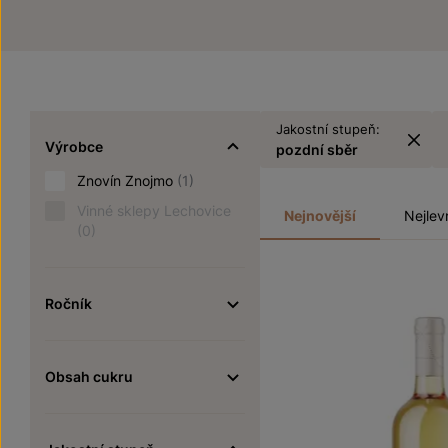
Jakostní stupeň:
Výrobce
pozdní sběr
Znovín Znojmo
(1)
Vinné sklepy Lechovice
Nejnovější
Nejlev
(0)
Ročník
Obsah cukru