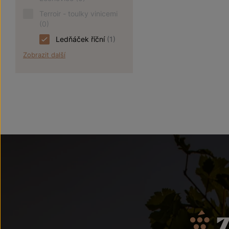
Terroir - toulky vinicemi
(0)
Ledňáček říční
(1)
Zobrazit další