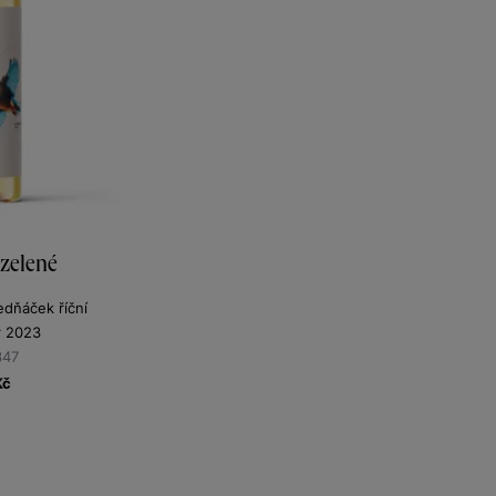
zelené
edňáček říční
r 2023
347
Kč