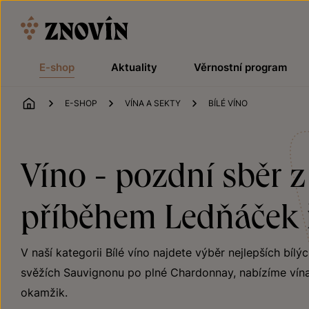
Přeskočit na obsah
E-shop
Aktuality
Věrnostní program
ÚVOD
E-SHOP
VÍNA A SEKTY
BÍLÉ VÍNO
Víno - pozdní sběr z
příběhem Ledňáček ř
V naší kategorii Bílé víno najdete výběr nejlepších bílý
svěžích Sauvignonu po plné Chardonnay, nabízíme vína
okamžik.