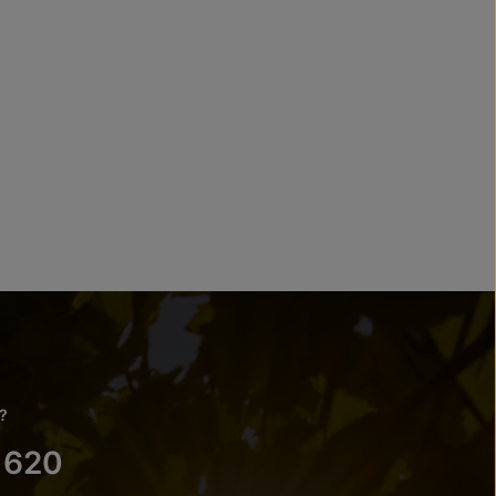
?
 620