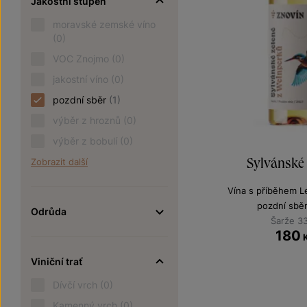
Jakostní stupeň
moravské zemské víno
(0)
VOC Znojmo
(0)
jakostní víno
(0)
pozdní sběr
(1)
výběr z hroznů
(0)
výběr z bobulí
(0)
Sylvánské 
Zobrazit další
Vína s příběhem L
pozdní sbě
Odrůda
Šarže 3
180
Viniční trať
Dívčí vrch
(0)
Kamenný vrch
(0)