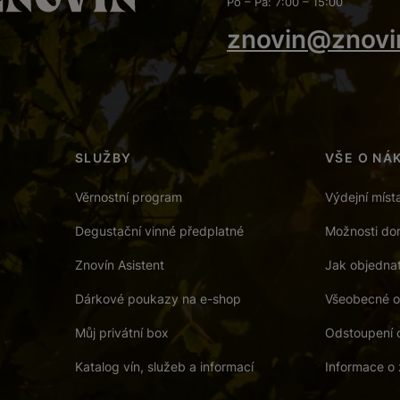
Po – Pá: 7:00 – 15:00
znovin@znovi
SLUŽBY
VŠE O NÁ
Věrnostní program
Výdejní míst
Degustační vinné předplatné
Možnosti dor
Znovín Asistent
Jak objedna
Dárkové poukazy na e-shop
Všeobecné o
Můj privátní box
Odstoupení 
Katalog vín, služeb a informací
Informace o 