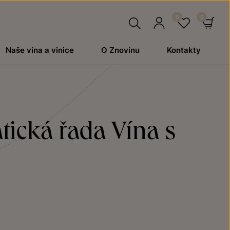
Hledat
Přihlásit
Oblíben
Ko
Naše vína a vinice
O Znovínu
Kontakty
se
tická řada Vína s