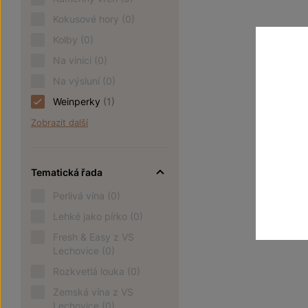
Kokusové hory
(0)
Kolby
(0)
Na vinici
(0)
Na výsluní
(0)
Weinperky
(1)
Zobrazit další
Tematická řada
Perlivá vína
(0)
Lehké jako pírko
(0)
Fresh & Easy z VS
Lechovice
(0)
Rozkvetlá louka
(0)
Zemská vína z VS
Lechovice
(0)