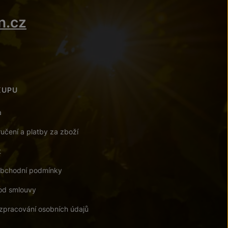
n.cz
KUPU
a
učení a platby za zboží
t
bchodní podmínky
od smlouvy
zpracování osobních údajů