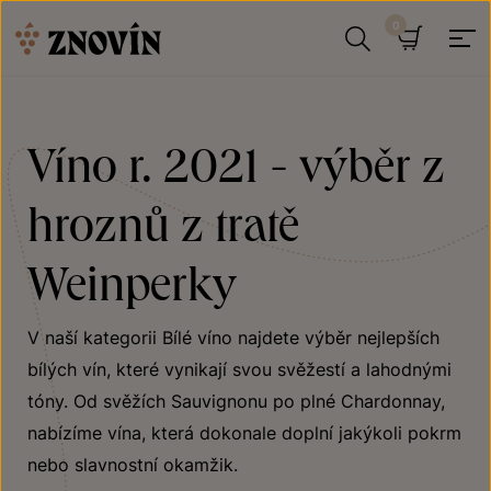
Přeskočit na obsah
Hledat
Košík
Víno r. 2021 - výběr z
hroznů z tratě
Weinperky
V naší kategorii Bílé víno najdete výběr nejlepších
bílých vín, které vynikají svou svěžestí a lahodnými
tóny. Od svěžích Sauvignonu po plné Chardonnay,
nabízíme vína, která dokonale doplní jakýkoli pokrm
nebo slavnostní okamžik.