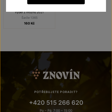
Terroir - toulky vinicemi
výběr z hroznů 2021
Šarže 1365
160
Kč
POTŘEBUJETE PORADIT?
+420 515 266 620
Po – Pá: 7:00 – 15:00