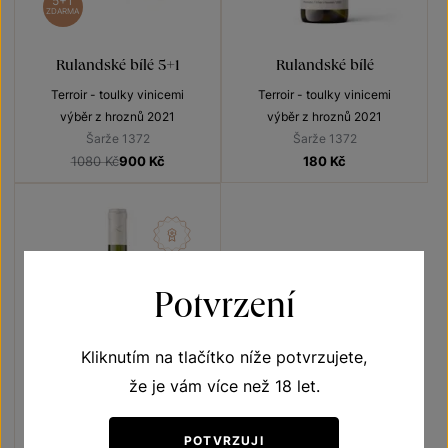
5+1
ZDARMA
Rulandské bílé 5+1
Rulandské bílé
Terroir - toulky vinicemi
Terroir - toulky vinicemi
výběr z hroznů 2021
výběr z hroznů 2021
Šarže 1372
Šarže 1372
1080 Kč
900
Kč
180
Kč
Potvrzení
Kliknutím na tlačítko níže potvrzujete,
že je vám více než 18 let.
POTVRZUJI
Tramín červený