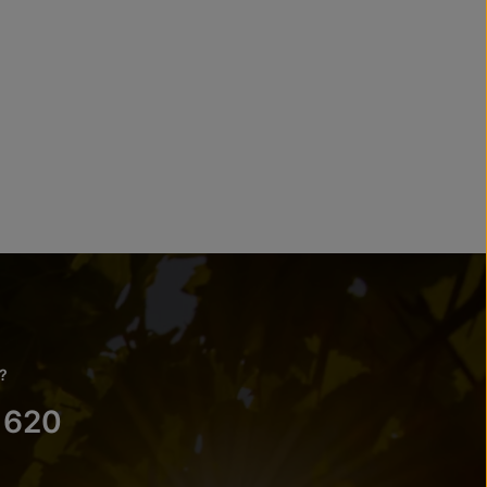
?
 620