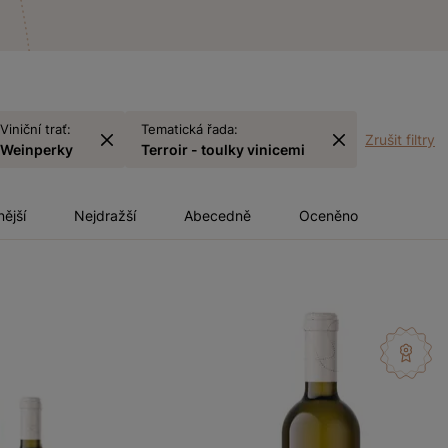
Viniční trať:
Tematická řada:
Zrušit filtry
Weinperky
Terroir - toulky vinicemi
nější
Nejdražší
Abecedně
Oceněno