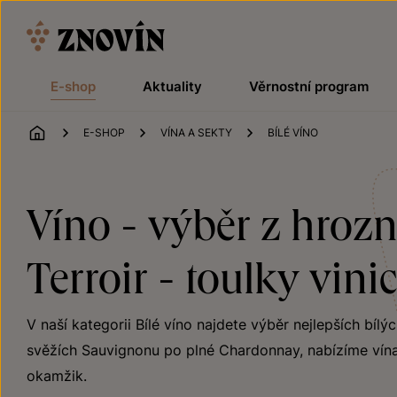
Přeskočit na obsah
E-shop
Aktuality
Věrnostní program
ÚVOD
E-SHOP
VÍNA A SEKTY
BÍLÉ VÍNO
Víno - výběr z hrozn
Terroir - toulky vini
V naší kategorii Bílé víno najdete výběr nejlepších bílý
svěžích Sauvignonu po plné Chardonnay, nabízíme vína
okamžik.