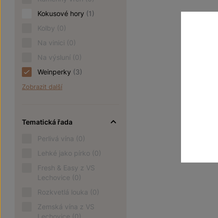
Kokusové hory
(1)
Kolby
(0)
Na vinici
(0)
Na výsluní
(0)
Weinperky
(3)
Zobrazit další
Tematická řada
Perlivá vína
(0)
Lehké jako pírko
(0)
Fresh & Easy z VS
Lechovice
(0)
Rozkvetlá louka
(0)
Zemská vína z VS
Lechovice
(0)