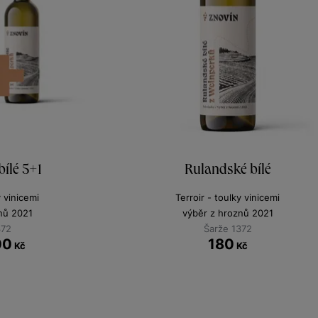
ílé 5+1
Rulandské bílé
y vinicemi
Terroir - toulky vinicemi
nů 2021
výběr z hroznů 2021
372
Šarže 1372
00
180
Kč
Kč