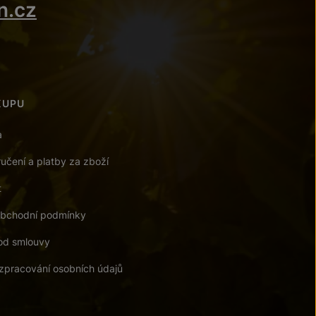
n.cz
KUPU
a
učení a platby za zboží
t
bchodní podmínky
od smlouvy
zpracování osobních údajů