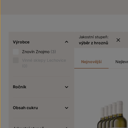
Jakostní stupeň:
Výrobce
výběr z hroznů
Znovín Znojmo
(3)
Vinné sklepy Lechovice
Nejnovější
Nejlev
(0)
Ročník
Obsah cukru