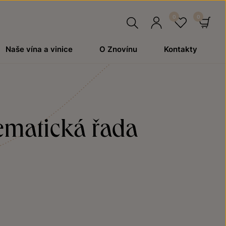
Hledat
Přihlásit
Oblíben
Ko
Naše vína a vinice
O Znovínu
Kontakty
se
tematická řada