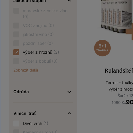
Jakostní stupeň
moravské zemské víno
(0)
VOC Znojmo
(0)
jakostní víno
(0)
pozdní sběr
(0)
5+1
ZDARMA
výběr z hroznů
(3)
výběr z bobulí
(0)
Rulandské b
Zobrazit další
Terroir - toulk
výběr z hroz
Odrůda
Šarže 1
9
1080 Kč
Viniční trať
Dívčí vrch
(1)
Kamenný vrch
(0)