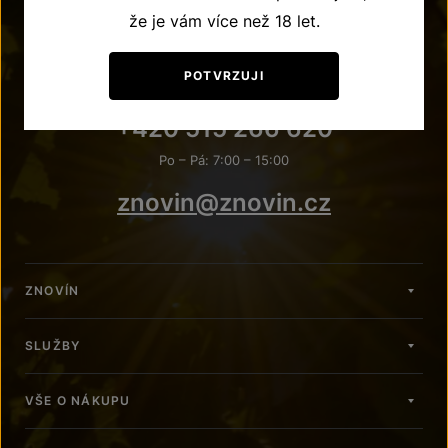
že je vám více než 18 let.
POTVRZUJI
POTŘEBUJETE PORADIT?
+420 515 266 620
Po – Pá: 7:00 – 15:00
znovin@znovin.cz
ZNOVÍN
SLUŽBY
VŠE O NÁKUPU