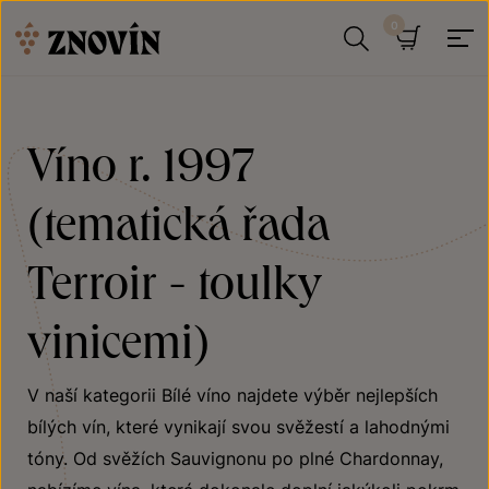
Přeskočit na obsah
Hledat
Košík
Víno r. 1997
(tematická řada
Terroir - toulky
vinicemi)
V naší kategorii Bílé víno najdete výběr nejlepších
bílých vín, které vynikají svou svěžestí a lahodnými
tóny. Od svěžích Sauvignonu po plné Chardonnay,