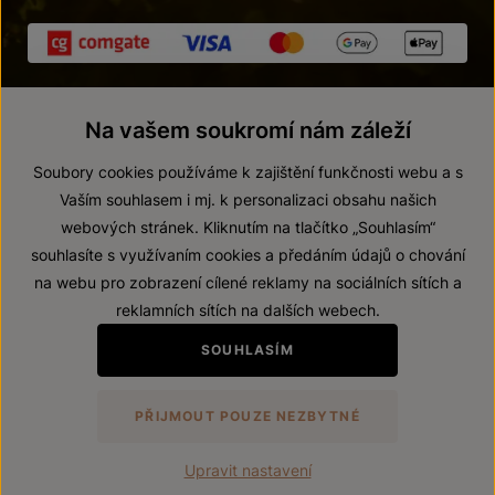
Na vašem soukromí nám záleží
Soubory cookies používáme k zajištění funkčnosti webu a s
Vaším souhlasem i mj. k personalizaci obsahu našich
webových stránek. Kliknutím na tlačítko „Souhlasím“
© 2026 ZNOVÍN ZNOJMO, a. s.
souhlasíte s využívaním cookies a předáním údajů o chování
Vnitřní oznamovací systém (whistleblowing)
na webu pro zobrazení cílené reklamy na sociálních sítích a
Prohlášení o přístupnosti
reklamních sítích na dalších webech.
Upravit nastavení
SOUHLASÍM
Zákaz prodeje alkoholických nápojů osobám mladším 18 let.
PŘIJMOUT POUZE NEZBYTNÉ
Vytvořil
webProgress
Upravit nastavení