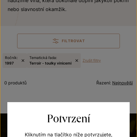
nabízíme vína, která dokonale doplní jakýkoli pokrm
nebo slavnostní okamžik.
FILTROVAT
Ročník:
Tematická řada:
Zrušit filtry
1997
Terroir - toulky vinicemi
0 produktů
Řazení:
Nejnovější
Potvrzení
Kliknutím na tlačítko níže potvrzujete,