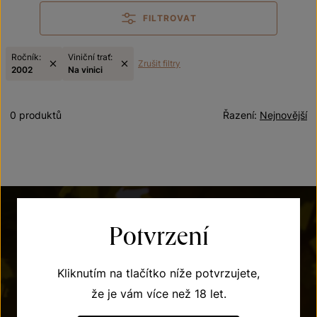
FILTROVAT
Ročník:
Viniční trať:
Zrušit filtry
2002
Na vinici
0 produktů
Řazení:
Nejnovější
Potvrzení
Kliknutím na tlačítko níže potvrzujete,
že je vám více než 18 let.
POTŘEBUJETE PORADIT?