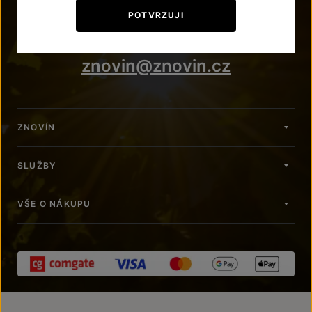
+420 515 266 620
POTVRZUJI
Po – Pá: 7:00 – 15:00
znovin@znovin.cz
ZNOVÍN
SLUŽBY
VŠE O NÁKUPU