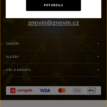
+420 515 266 620
POTVRZUJI
Po – Pá: 7:00 – 15:00
znovin@znovin.cz
ZNOVÍN
SLUŽBY
VŠE O NÁKUPU