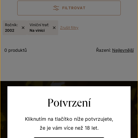
FILTROVAT
Ročník:
Viniční trať:
Zrušit filtry
2002
Na vinici
0 produktů
Řazení:
Nejlevnější
Potvrzení
Kliknutím na tlačítko níže potvrzujete,
že je vám více než 18 let.
POTŘEBUJETE PORADIT?