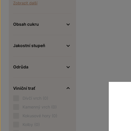
Zobrazit další
Obsah cukru
Jakostní stupeň
Odrůda
Viniční trať
Dívčí vrch
(0)
Kamenný vrch
(0)
Kokusové hory
(0)
Kolby
(0)