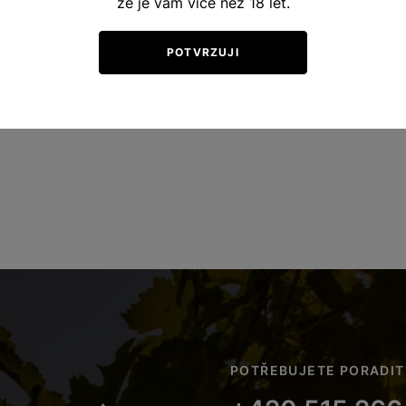
že je vám více než 18 let.
POTVRZUJI
POTŘEBUJETE PORADIT