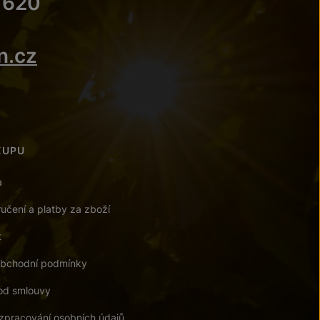
 620
n.cz
KUPU
a
učení a platby za zboží
t
bchodní podmínky
od smlouvy
zpracování osobních údajů