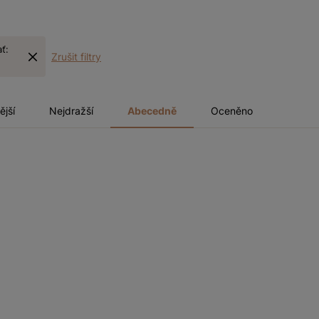
ať:
Zrušit filtry
ější
Nejdražší
Abecedně
Oceněno