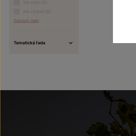
Na vinici
(0)
Na výsluní
(0)
Zobrazit další
Tematická řada