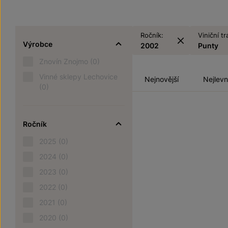
Ročník:
Viniční tr
Výrobce
2002
Punty
Znovín Znojmo
(0)
Vinné sklepy Lechovice
Nejnovější
Nejlevn
(0)
Ročník
2025
(0)
2024
(0)
2023
(0)
2022
(0)
2021
(0)
2020
(0)