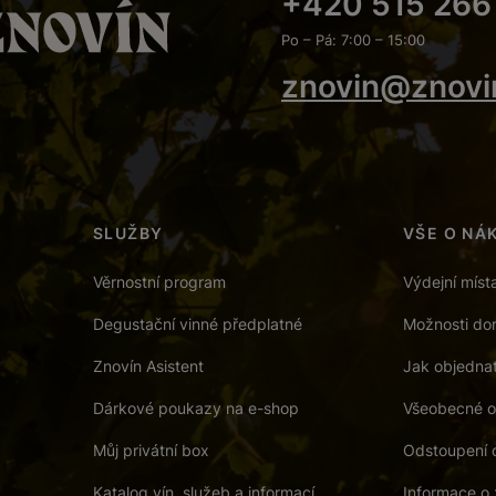
+420 515 266
Po – Pá: 7:00 – 15:00
znovin@znovi
SLUŽBY
VŠE O NÁ
Věrnostní program
Výdejní míst
Degustační vinné předplatné
Možnosti dor
Znovín Asistent
Jak objedna
Dárkové poukazy na e-shop
Všeobecné o
Můj privátní box
Odstoupení 
Katalog vín, služeb a informací
Informace o 