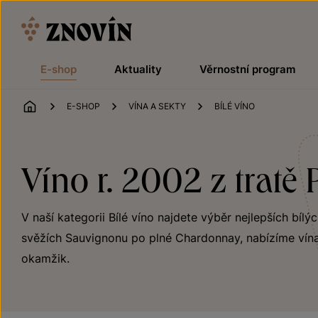
Přeskočit na obsah
E-shop
Aktuality
Věrnostní program
ÚVOD
E-SHOP
VÍNA A SEKTY
BÍLÉ VÍNO
Víno r. 2002 z tratě
V naší kategorii Bílé víno najdete výběr nejlepších bílý
svěžích Sauvignonu po plné Chardonnay, nabízíme vína
okamžik.