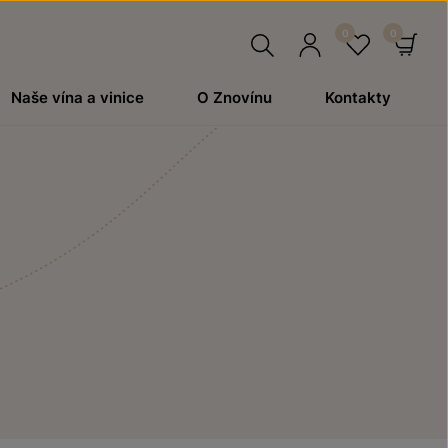
Hledat
Přihlásit
Oblíben
Ko
Naše vína a vinice
O Znovínu
Kontakty
se